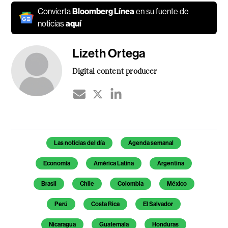
Convierta
Bloomberg Línea
en su fuente de
noticias
aquí
Lizeth Ortega
Digital content producer
Temas de este artículo
Las noticias del día
Agenda semanal
Economía
América Latina
Argentina
Brasil
Chile
Colombia
México
Perú
Costa Rica
El Salvador
Nicaragua
Guatemala
Honduras