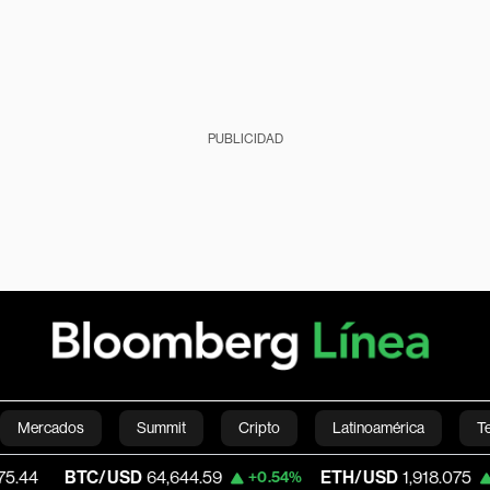
PUBLICIDAD
Mercados
Summit
Cripto
Latinoamérica
T
TC/USD
64,644.59
ETH/USD
1,918.075
+0.54%
+2.28%
Green
Economía
Estilo de vida
Mundo
Videos