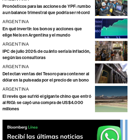
Pronósticos para las acciones de YPF: rumbo
a un balance trimestral que podría ser récord
ARGENTINA
En qué invertir: los bonos y acciones que
elige Neix en Argentina y el mundo
ARGENTINA
IPC de julio 2026: de cuánto sería la inflación,
según las consultoras
ARGENTINA
Detectan ventas del Tesoro para contener al
dólar en la pulseada por el precio de un bono
ARGENTINA
El revés que sufrió el gigante chino que entró
al RIGI: se cayó una compra de US$4.000
millones