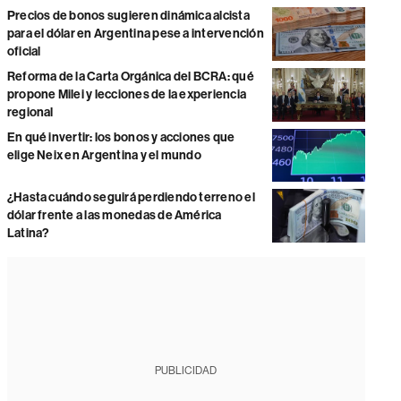
Precios de bonos sugieren dinámica alcista
para el dólar en Argentina pese a intervención
oficial
Reforma de la Carta Orgánica del BCRA: qué
propone Milei y lecciones de la experiencia
regional
En qué invertir: los bonos y acciones que
elige Neix en Argentina y el mundo
¿Hasta cuándo seguirá perdiendo terreno el
dólar frente a las monedas de América
Latina?
PUBLICIDAD