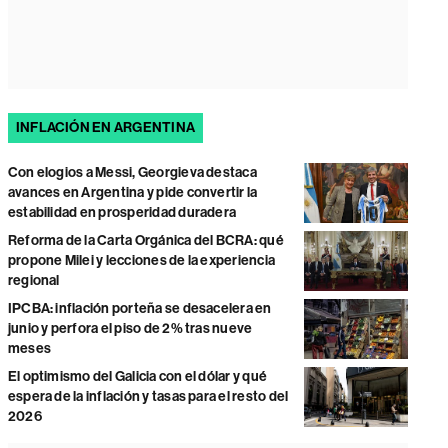
INFLACIÓN EN ARGENTINA
Con elogios a Messi, Georgieva destaca
avances en Argentina y pide convertir la
estabilidad en prosperidad duradera
Reforma de la Carta Orgánica del BCRA: qué
propone Milei y lecciones de la experiencia
regional
IPCBA: inflación porteña se desacelera en
junio y perfora el piso de 2% tras nueve
meses
El optimismo del Galicia con el dólar y qué
espera de la inflación y tasas para el resto del
2026