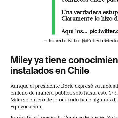
Una verdadera estupi
Claramente lo hizo d
Aquí los…
pic.twitte
— Roberto Kiltro (@RobertoMerk
Miley ya tiene conocimien
instalados en Chile
Aunque el presidente Boric expresó su molestia
chileno de manera pública solo hasta este 17 de
Milei se enteró de lo ocurrido hace algunos dí
equivocación.
Boric afirmó que en la Cumbre de Paz en Suiza,