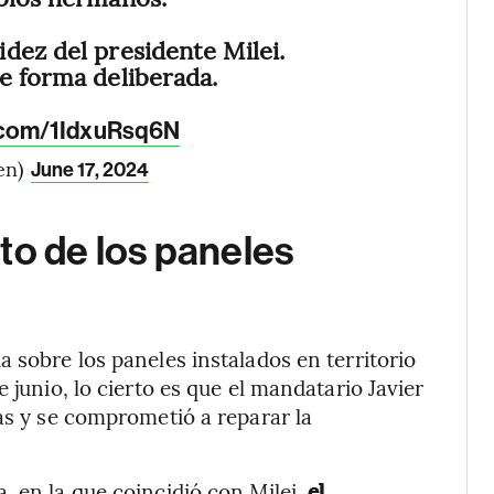
dez del presidente Milei.
e forma deliberada.
r.com/1IdxuRsq6N
en)
June 17, 2024
to de los paneles
 sobre los paneles instalados en territorio
 junio, lo cierto es que el mandatario Javier
as y se comprometió a reparar la
 en la que coincidió con Milei,
el