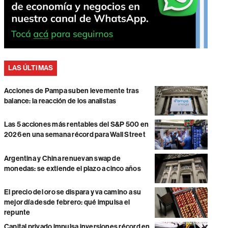
LAS ÚLTIMAS
Acciones de Pampa suben levemente tras
balance: la reacción de los analistas
Las 5 acciones más rentables del S&P 500 en
2026 en una semana récord para Wall Street
Argentina y China renuevan swap de
monedas: se extiende el plazo a cinco años
El precio del oro se dispara y va camino a su
mejor día desde febrero: qué impulsa el
repunte
Capital privado impulsa inversiones récord en