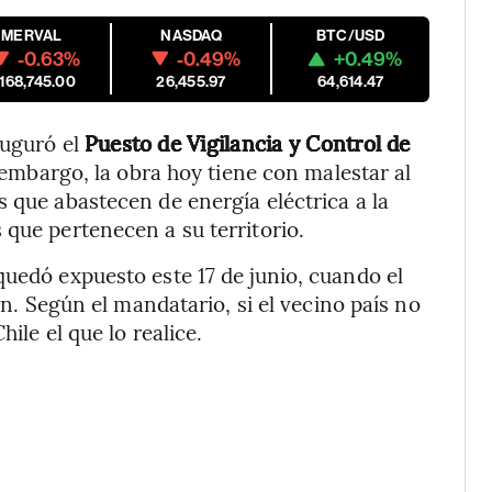
MERVAL
NASDAQ
BTC/USD
-0.63%
-0.49%
+0.49%
,168,745.00
26,455.97
64,614.47
auguró el
Puesto de Vigilancia y Control de
embargo, la obra hoy tiene con malestar al
 que abastecen de energía eléctrica a la
 que pertenecen a su territorio.
quedó expuesto este 17 de junio, cuando el
ión. Según el mandatario, si el vecino país no
hile el que lo realice.