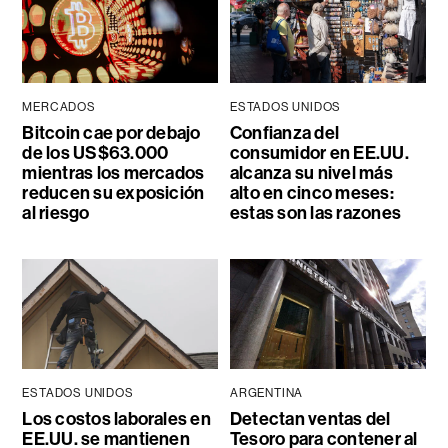
MERCADOS
ESTADOS UNIDOS
Bitcoin cae por debajo
Confianza del
de los US$63.000
consumidor en EE.UU.
mientras los mercados
alcanza su nivel más
reducen su exposición
alto en cinco meses:
al riesgo
estas son las razones
ESTADOS UNIDOS
ARGENTINA
Los costos laborales en
Detectan ventas del
EE.UU. se mantienen
Tesoro para contener al