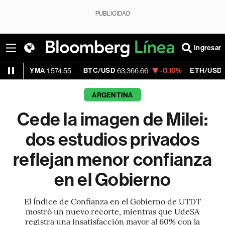
PUBLICIDAD
Ingresar
YMA
BTC/USD
-0.10%
ETH/USD
1,574.55
63,366.66
1,883.375
ARGENTINA
Cede la imagen de Milei:
dos estudios privados
reflejan menor confianza
en el Gobierno
El Índice de Confianza en el Gobierno de UTDT
mostró un nuevo recorte, mientras que UdeSA
registra una insatisfacción mayor al 60% con la