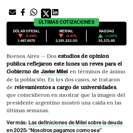
ÚLTIMAS
COTIZACIONES
DÓLAR OFICIAL
MERVAL
NASDAQ
-0.09%
-0.41%
+1.00%
1,487.6575
3,291,323.00
25,373.85
Buenos Aires — Dos
estudios de opinión
pública reflejaron este lunes un revés para el
Gobierno de
en términos de ánimo
Javier Milei
de la población. En los dos casos, se trataron
de
relevamientos a cargo de universidades
,
que coincidieron en mostrar que la imagen del
presidente argentino mostró una caída en las
últimas semanas.
Ver más:
Las definiciones de Milei sobre la deuda
en 2025: “Nosotros pagamos como sea”