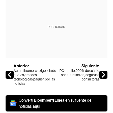
PUBLICIDAD
Anterior
Siguiente
Australia amplía exigencia de
IPC de julio 2026: de cuánto
que las grandes
sería la inflación, según las
tecnológicas paguen por las
consultoras
noticias
Convertí
Bloomberg Línea
en su fuente de
noticias
aquí