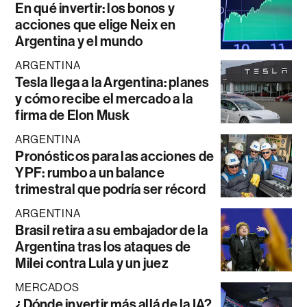
En qué invertir: los bonos y
acciones que elige Neix en
Argentina y el mundo
ARGENTINA
Tesla llega a la Argentina: planes
y cómo recibe el mercado a la
firma de Elon Musk
ARGENTINA
Pronósticos para las acciones de
YPF: rumbo a un balance
trimestral que podría ser récord
ARGENTINA
Brasil retira a su embajador de la
Argentina tras los ataques de
Milei contra Lula y un juez
MERCADOS
¿Dónde invertir más allá de la IA?