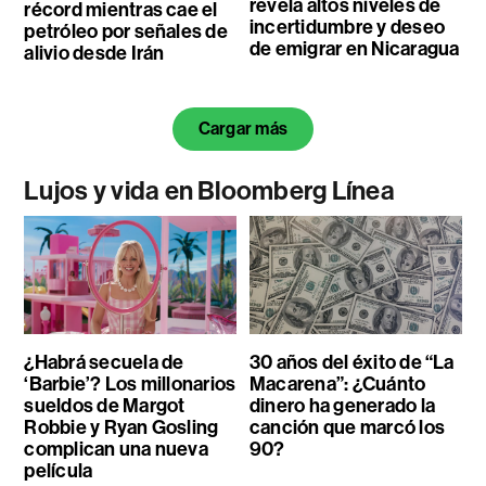
revela altos niveles de
récord mientras cae el
incertidumbre y deseo
petróleo por señales de
de emigrar en Nicaragua
alivio desde Irán
Cargar más
Lujos y vida en Bloomberg Línea
¿Habrá secuela de
30 años del éxito de “La
‘Barbie’? Los millonarios
Macarena”: ¿Cuánto
sueldos de Margot
dinero ha generado la
Robbie y Ryan Gosling
canción que marcó los
complican una nueva
90?
película