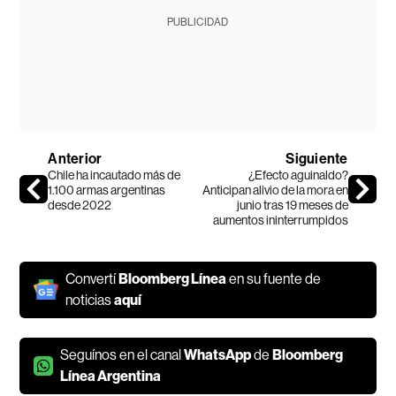
PUBLICIDAD
Anterior
Siguiente
Chile ha incautado más de
¿Efecto aguinaldo?
1.100 armas argentinas
Anticipan alivio de la mora en
desde 2022
junio tras 19 meses de
aumentos ininterrumpidos
Convertí
Bloomberg Línea
en su fuente de
noticias
aquí
Seguínos en el canal
WhatsApp
de
Bloomberg
Línea Argentina