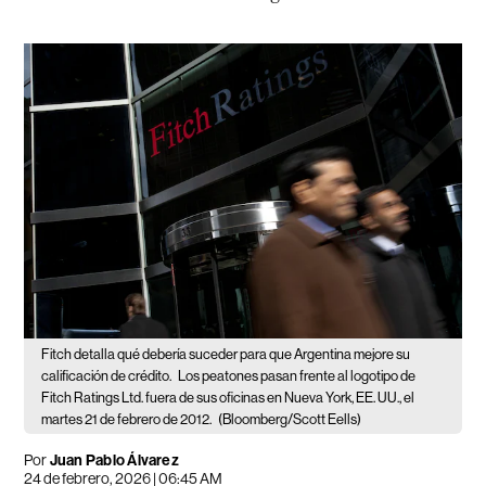
Fitch detalla qué debería suceder para que Argentina mejore su
calificación de crédito.
Los peatones pasan frente al logotipo de
Fitch Ratings Ltd. fuera de sus oficinas en Nueva York, EE. UU., el
martes 21 de febrero de 2012.
(Bloomberg/Scott Eells)
Por
Juan Pablo Álvarez
24 de febrero, 2026 | 06:45 AM