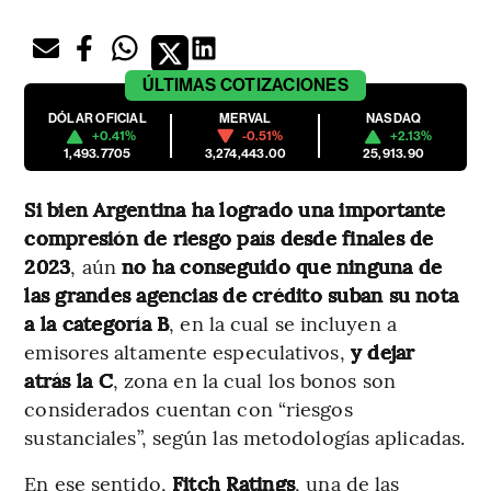
ÚLTIMAS
COTIZACIONES
DÓLAR OFICIAL
MERVAL
NASDAQ
+0.41%
-0.51%
+2.13%
1,493.7705
3,274,443.00
25,913.90
Si bien Argentina ha logrado una importante
compresión de riesgo país desde finales de
2023
, aún
no ha conseguido que ninguna de
las grandes agencias de crédito suban su nota
a la categoría B
, en la cual se incluyen a
emisores altamente especulativos,
y dejar
atrás la C
, zona en la cual los bonos son
considerados cuentan con “riesgos
sustanciales”, según las metodologías aplicadas.
En ese sentido,
Fitch Ratings
, una de las