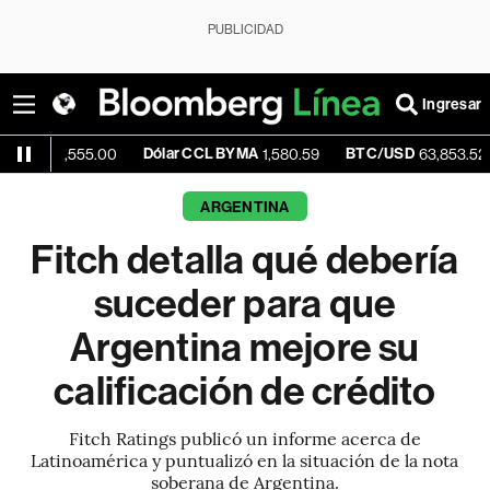
PUBLICIDAD
Ingresar
Dólar CCL BYMA
BTC/USD
+0.18%
555.00
1,580.59
63,853.52
ARGENTINA
Fitch detalla qué debería
suceder para que
Argentina mejore su
calificación de crédito
Fitch Ratings publicó un informe acerca de
Latinoamérica y puntualizó en la situación de la nota
soberana de Argentina.