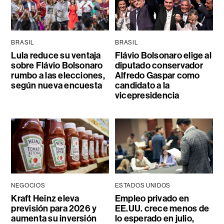
BRASIL
BRASIL
Lula reduce su ventaja
Flávio Bolsonaro elige al
sobre Flávio Bolsonaro
diputado conservador
rumbo a las elecciones,
Alfredo Gaspar como
según nueva encuesta
candidato a la
vicepresidencia
NEGOCIOS
ESTADOS UNIDOS
Kraft Heinz eleva
Empleo privado en
previsión para 2026 y
EE.UU. crece menos de
aumenta su inversión
lo esperado en julio,