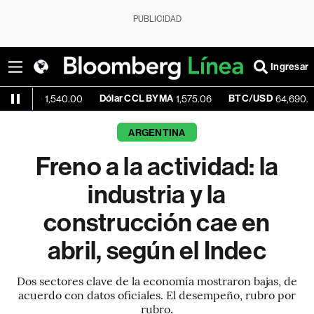
PUBLICIDAD
Ingresar
Dólar CCL BYMA
BTC/USD
-0.1
1,540.00
1,575.06
64,690.20
ARGENTINA
Freno a la actividad: la
industria y la
construcción cae en
abril, según el Indec
Dos sectores clave de la economía mostraron bajas, de
acuerdo con datos oficiales. El desempeño, rubro por
rubro.