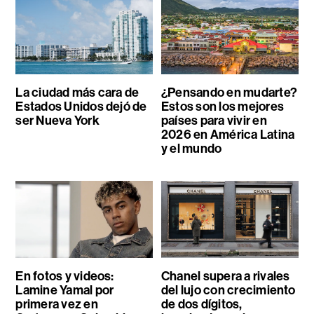
La ciudad más cara de
¿Pensando en mudarte?
Estados Unidos dejó de
Estos son los mejores
ser Nueva York
países para vivir en
2026 en América Latina
y el mundo
En fotos y videos:
Chanel supera a rivales
Lamine Yamal por
del lujo con crecimiento
primera vez en
de dos dígitos,