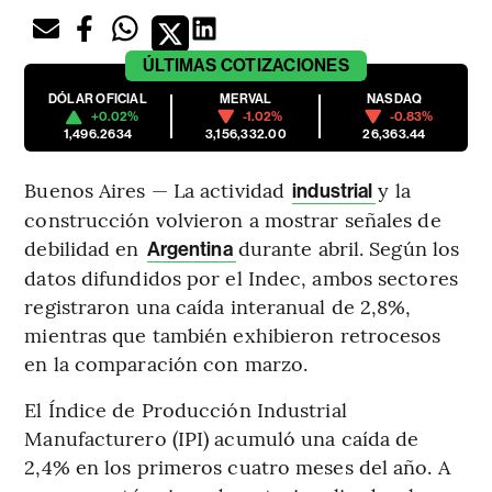
ÚLTIMAS
COTIZACIONES
DÓLAR OFICIAL
MERVAL
NASDAQ
+0.02%
-1.02%
-0.83%
1,496.2634
3,156,332.00
26,363.44
Buenos Aires — La actividad
y la
industrial
construcción volvieron a mostrar señales de
debilidad en
durante abril. Según los
Argentina
datos difundidos por el Indec, ambos sectores
registraron una caída interanual de 2,8%,
mientras que también exhibieron retrocesos
en la comparación con marzo.
El Índice de Producción Industrial
Manufacturero (IPI) acumuló una caída de
2,4% en los primeros cuatro meses del año. A