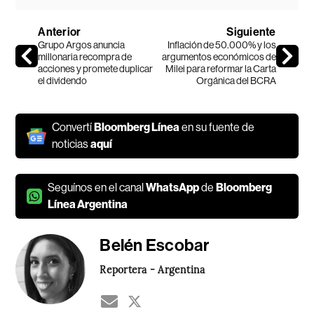
Anterior
Siguiente
Grupo Argos anuncia
Inflación de 50.000% y los
millonaria recompra de
argumentos económicos de
acciones y promete duplicar
Milei para reformar la Carta
el dividendo
Orgánica del BCRA
Convertí
Bloomberg Línea
en su fuente de
noticias
aquí
Seguínos en el canal
WhatsApp
de
Bloomberg
Línea Argentina
Belén Escobar
Reportera - Argentina