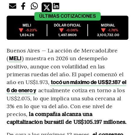
ÚLTIMAS
COTIZACIONES
MELI
DÓLAR OFICIAL
MERVAL
-5.23%
-0.06%
-1.76%
1,824.26
1,497.8606
3,100,732.00
Buenos Aires — La acción de MercadoLibre
(
) muestra en 2026 un desempeño
MELI
positivo, aunque con volatilidad en las
primeras ruedas del año. El papel comenzó el
año en US$1.973,
tocó un máximo de US$2.187 el
actualmente cotiza en torno a los
6 de enero y
US$2.075, lo que implica una suba cercana al
3% en lo que va del año. Con ese nivel de
precios,
la compañía alcanza una
capitalización bursátil de US$105.197 millones.
De cara a los próximos 12 meses,
el consenso