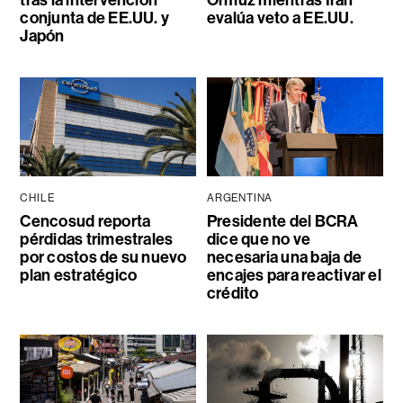
tras la intervención
Ormuz mientras Irán
conjunta de EE.UU. y
evalúa veto a EE.UU.
Japón
CHILE
ARGENTINA
Cencosud reporta
Presidente del BCRA
pérdidas trimestrales
dice que no ve
por costos de su nuevo
necesaria una baja de
plan estratégico
encajes para reactivar el
crédito