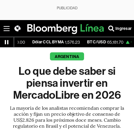
PUBLICIDAD
Ingresar
Dólar CCL BYMA
BTC/USD
+1.23%
ET
00
1,576.23
65,181.70
ARGENTINA
Lo que debe saber si
piensa invertir en
MercadoLibre en 2026
La mayoría de los analistas recomiendan comprar la
acción y fijan un precio objetivo de consenso de
US$2.826 para los próximos doce meses. Cambio
regulatorio en Brasil y el potencial de Venezuela.