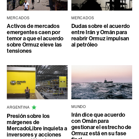
MERCADOS
MERCADOS
Activos de mercados
Dudas sobre el acuerdo
emergentes caen por
entre Irán y Omán para
temor a que el acuerdo
reabrir Ormuz impulsan
sobre Ormuz eleve las
al petróleo
tensiones
MUNDO
ARGENTINA
Irán dice que acuerdo
Presión sobre los
con Omán para
márgenes de
gestionar el estrecho de
MercadoLibre inquieta a
Ormuz está en su fase
inversores y acciones