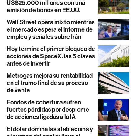
US$25.000 millones con una
emisión de bonos en EE.UU.
Wall Street opera mixto mientras
el mercado espera el informe de
empleo y señales sobre Irán
Hoy termina el primer bloqueo de
acciones de SpaceX: las 5 claves
antes de invertir
Metrogas mejora su rentabilidad
en el tramo final de su proceso
de venta
Fondos de cobertura sufren
fuertes pérdidas por desplome
de acciones ligadas a la IA
El dólar domina las stablecoins y