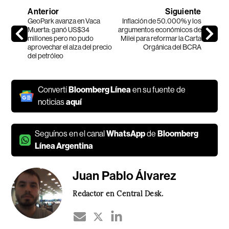
Anterior
Siguiente
GeoPark avanza en Vaca
Inflación de 50.000% y los
Muerta: ganó US$34
argumentos económicos de
millones pero no pudo
Milei para reformar la Carta
aprovechar el alza del precio
Orgánica del BCRA
del petróleo
Convertí
Bloomberg Línea
en su fuente de
noticias
aquí
Seguínos en el canal
WhatsApp
de
Bloomberg
Línea Argentina
Juan Pablo Álvarez
Redactor en Central Desk.