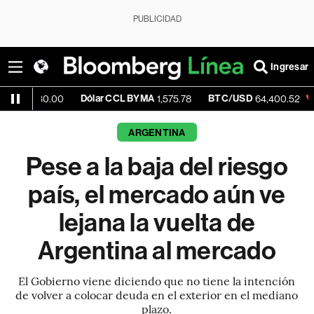
PUBLICIDAD
Ingresar
Dólar CCL BYMA
BTC/USD
-0.60%
0.00
1,575.78
64,400.52
ARGENTINA
Pese a la baja del riesgo
país, el mercado aún ve
lejana la vuelta de
Argentina al mercado
El Gobierno viene diciendo que no tiene la intención
de volver a colocar deuda en el exterior en el mediano
plazo.