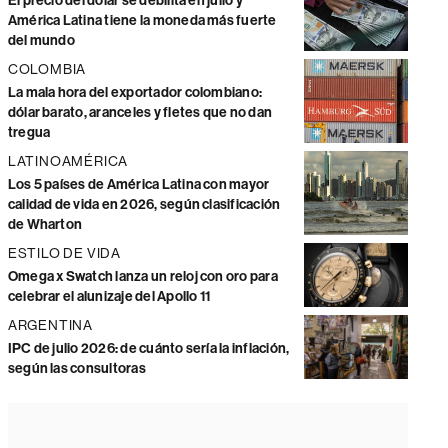
El precio del dólar se debilita en julio y
América Latina tiene la moneda más fuerte
del mundo
COLOMBIA
La mala hora del exportador colombiano:
dólar barato, aranceles y fletes que no dan
tregua
LATINOAMÉRICA
Los 5 países de América Latina con mayor
calidad de vida en 2026, según clasificación
de Wharton
ESTILO DE VIDA
Omega x Swatch lanza un reloj con oro para
celebrar el alunizaje del Apollo 11
ARGENTINA
IPC de julio 2026: de cuánto sería la inflación,
según las consultoras