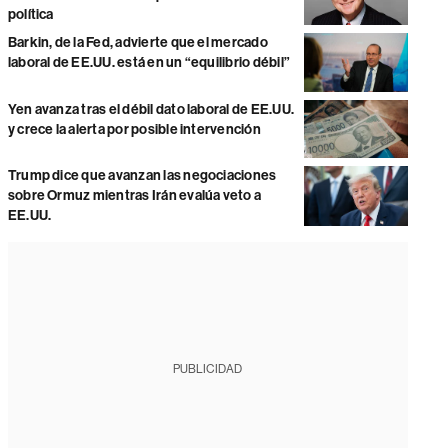
política
Barkin, de la Fed, advierte que el mercado
laboral de EE.UU. está en un “equilibrio débil”
Yen avanza tras el débil dato laboral de EE.UU.
y crece la alerta por posible intervención
Trump dice que avanzan las negociaciones
sobre Ormuz mientras Irán evalúa veto a
EE.UU.
PUBLICIDAD