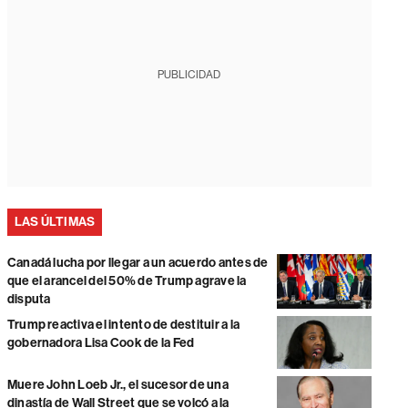
PUBLICIDAD
LAS ÚLTIMAS
Canadá lucha por llegar a un acuerdo antes de
que el arancel del 50% de Trump agrave la
disputa
Trump reactiva el intento de destituir a la
gobernadora Lisa Cook de la Fed
Muere John Loeb Jr., el sucesor de una
dinastía de Wall Street que se volcó a la