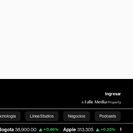
Ingresar
ecnología
Línea Studios
Negocios
Podcasts
0.00
Apple
313.305
USD COP
3,159.60
+0.46%
+0.25%
English