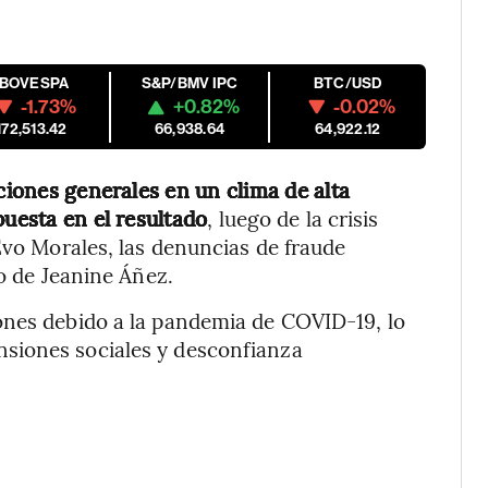
IBOVESPA
S&P/BMV IPC
BTC/USD
-1.73%
+0.82%
-0.02%
172,513.42
66,938.64
64,922.12
cciones generales en un clima de alta
puesta en el resultado
, luego de la crisis
Evo Morales, las denuncias de fraude
io de Jeanine Áñez.
ones debido a la pandemia de COVID-19, lo
siones sociales y desconfianza