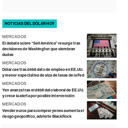
NOTICIAS DEL DÓLAR HOY
MERCADOS
El debate sobre “Sell América” resurge tras
decisiones de Washington que siembran
dudas
MERCADOS
Dólar cae tras débil dato de empleo en EE.UU.
y menor expectativa de alza de tasas de la Fed
MERCADOS
Yen avanza tras el débil dato laboral de EE.UU.
y crece la alerta por posible intervención
MERCADOS
Vender euros para comprar yenes aumenta el
riesgo geopolítico, advierte BlackRock