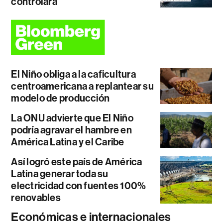
controlará
El Niño obliga a la caficultura
centroamericana a replantear su
modelo de producción
La ONU advierte que El Niño
podría agravar el hambre en
América Latina y el Caribe
Así logró este país de América
Latina generar toda su
electricidad con fuentes 100%
renovables
Económicas e internacionales