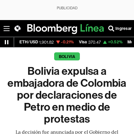
PUBLICIDAD
Ingresar
H/USD
-0.21%
Visa
+0.52%
MercadoLibre
1,901.82
370.47
1,
BOLIVIA
Bolivia expulsa a
embajadora de Colombia
por declaraciones de
Petro en medio de
protestas
La decisión fue anunciada por el Gobierno del