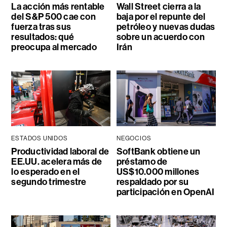
La acción más rentable
Wall Street cierra a la
del S&P 500 cae con
baja por el repunte del
fuerza tras sus
petróleo y nuevas dudas
resultados: qué
sobre un acuerdo con
preocupa al mercado
Irán
ESTADOS UNIDOS
NEGOCIOS
Productividad laboral de
SoftBank obtiene un
EE.UU. acelera más de
préstamo de
lo esperado en el
US$10.000 millones
segundo trimestre
respaldado por su
participación en OpenAI