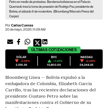
Petro en medio de protestas.
Banderas bolivianas en el Palacio
Quemado tras la toma de posesión de Rodrigo Paz, presidente de
Bolivia, el sábado 8 de noviembre.
(Bloomberg/Marcelo Perez del
Carpio)
Por
Carlos Cuevas
20 de mayo, 2026 | 11:08 AM
ÚLTIMAS
COTIZACIONES
DÓLAR
BVC
NASDAQ
-0.52%
+1.41%
-0.06%
3,159.39
15,800.00
26,348.35
Bloomberg Línea — Bolivia expulsó a la
embajadora de Colombia, Elizabeth García
Carrillo, tras las recientes declaraciones del
presidente Gustavo Petro sobre las
manifestaciones contra el Gobierno de su