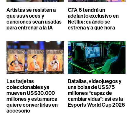
Artistas se resisten a
GTA 6 tendrá un
que sus voces y
adelanto exclusivo en
canciones sean usadas
Netflix: cuándo se
para entrenar a la IA
estrena y a qué hora
Las tarjetas
Batallas, videojuegos y
coleccionables ya
una bolsa de US$75
mueven US$30.000
millones “capaz de
millones y esta marca
cambiar vidas”: así es la
quiere convertirlas en
Esports World Cup 2026
accesorio