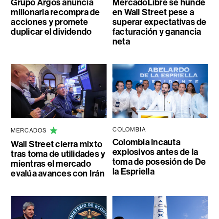
Grupo Argos anuncia
MercadoLibre se hunde
millonaria recompra de
en Wall Street pese a
acciones y promete
superar expectativas de
duplicar el dividendo
facturación y ganancia
neta
COLOMBIA
MERCADOS
Colombia incauta
Wall Street cierra mixto
explosivos antes de la
tras toma de utilidades y
toma de posesión de De
mientras el mercado
la Espriella
evalúa avances con Irán