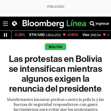
PUBLICIDAD
Ingresar
9%
ETH/USD
-0.60%
Visa
-0.28%
Mercad
1,904.203
368.54
BOLIVIA
Las protestas en Bolivia
se intensifican mientras
algunos exigen la
renuncia del presidente
Manifestantes lanzaron piedras contra la policía y las
fuerzas de seguridad respondieron con gases
lacrimógenos para evitar que los protestantes