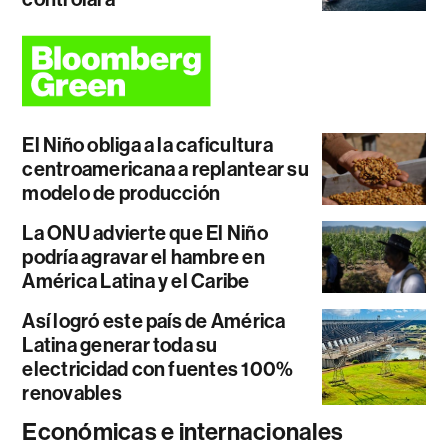
El Niño obliga a la caficultura
centroamericana a replantear su
modelo de producción
La ONU advierte que El Niño
podría agravar el hambre en
América Latina y el Caribe
Así logró este país de América
Latina generar toda su
electricidad con fuentes 100%
renovables
Económicas e internacionales