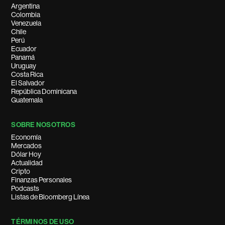
Argentina
Colombia
Venezuela
Chile
Perú
Ecuador
Panamá
Uruguay
Costa Rica
El Salvador
República Dominicana
Guatemala
SOBRE NOSOTROS
Economía
Mercados
Dólar Hoy
Actualidad
Cripto
Finanzas Personales
Podcasts
Listas de Bloomberg Línea
TÉRMINOS DE USO