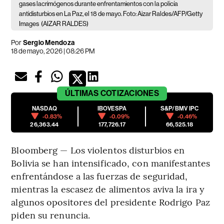
gases lacrimógenos durante enfrentamientos con la policía
antidisturbios en La Paz, el 18 de mayo. Foto: Aizar Raldes/AFP/Getty
Images
(AIZAR RALDES)
Por
Sergio Mendoza
18 de mayo, 2026 | 08:26 PM
ÚLTIMAS
COTIZACIONES
NASDAQ
IBOVESPA
S&P/BMV IPC
-0.83%
-0.09%
-0.46%
26,363.44
177,726.17
66,525.18
Bloomberg — Los violentos disturbios en
Bolivia se han intensificado, con manifestantes
enfrentándose a las fuerzas de seguridad,
mientras la escasez de alimentos aviva la ira y
algunos opositores del presidente Rodrigo Paz
piden su renuncia.