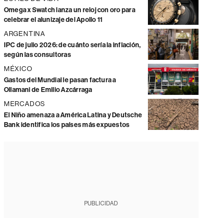
Omega x Swatch lanza un reloj con oro para
celebrar el alunizaje del Apollo 11
ARGENTINA
IPC de julio 2026: de cuánto sería la inflación,
según las consultoras
MÉXICO
Gastos del Mundial le pasan factura a
Ollamani de Emilio Azcárraga
MERCADOS
El Niño amenaza a América Latina y Deutsche
Bank identifica los países más expuestos
PUBLICIDAD