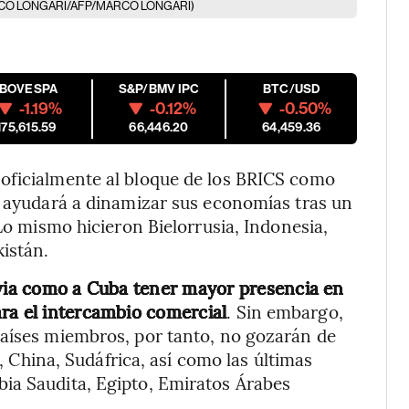
ARCO LONGARI/AFP/MARCO LONGARI)
IBOVESPA
S&P/BMV IPC
BTC/USD
-1.19%
-0.12%
-0.50%
175,615.59
66,446.20
64,459.36
oficialmente al bloque de los BRICS como
e ayudará a dinamizar sus economías tras un
 Lo mismo hicieron Bielorrusia, Indonesia,
kistán.
ivia como a Cuba tener mayor presencia en
ra el intercambio comercial
. Sin embargo,
países miembros, por tanto, no gozarán de
a, China, Sudáfrica, así como las últimas
ia Saudita, Egipto, Emiratos Árabes