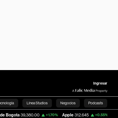
Ingresar
ecnología
Línea Studios
Negocios
Podcasts
9,380.00
Apple
312.645
USD COP
3,159
+1.70%
+0.55%
English