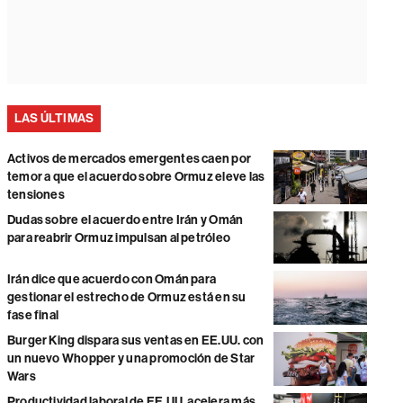
LAS ÚLTIMAS
Activos de mercados emergentes caen por
temor a que el acuerdo sobre Ormuz eleve las
tensiones
Dudas sobre el acuerdo entre Irán y Omán
para reabrir Ormuz impulsan al petróleo
Irán dice que acuerdo con Omán para
gestionar el estrecho de Ormuz está en su
fase final
Burger King dispara sus ventas en EE.UU. con
un nuevo Whopper y una promoción de Star
Wars
Productividad laboral de EE.UU. acelera más