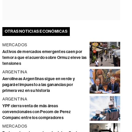
OTRAS NOTICIAS ECONÓMICAS
MERCADOS
Activos de mercados emergentes caen por
temor a que el acuerdo sobre Ormuz eleve las
tensiones
ARGENTINA
Aerolíneas Argentinas sigue en verde y
pagará el impuesto a las ganancias por
primera vez en su historia
ARGENTINA
YPF cierra venta de más áreas
convencionales con Pecom de Perez
Companc entre los compradores
MERCADOS