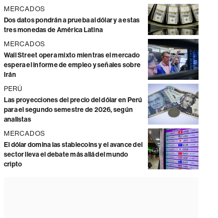
MERCADOS
Dos datos pondrán a prueba al dólar y a estas
tres monedas de América Latina
MERCADOS
Wall Street opera mixto mientras el mercado
espera el informe de empleo y señales sobre
Irán
PERÚ
Las proyecciones del precio del dólar en Perú
para el segundo semestre de 2026, según
analistas
MERCADOS
El dólar domina las stablecoins y el avance del
sector lleva el debate más allá del mundo
cripto