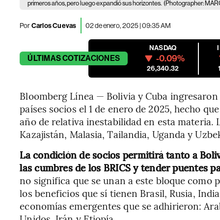
primeros años, pero luego expandió sus horizontes.
(Photographer: M
Por
Carlos Cuevas
02 de enero, 2025 | 09:35 AM
NASDAQ
-0.09%
ÚLTIMAS
COTIZACIONES
26,340.32
Bloomberg Línea — Bolivia y Cuba ingresaron 
países socios el 1 de enero de 2025, hecho qu
año de relativa inestabilidad en esta materia.
Kazajistán, Malasia, Tailandia, Uganda y Uzbe
La condición de socios permitirá tanto a Bol
las cumbres de los BRICS y tender puentes pa
no significa que se unan a este bloque como 
los beneficios que sí tienen Brasil, Rusia, Indi
economías emergentes que se adhirieron: Arab
Unidos, Irán y Etiopía.