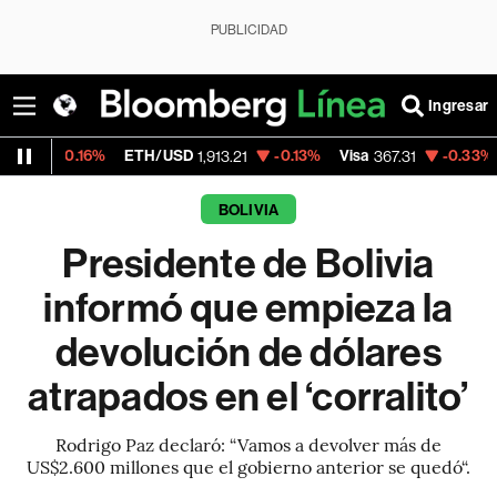
PUBLICIDAD
Ingresar
6%
ETH/USD
-0.13%
Visa
-0.33%
MercadoLi
1,913.21
367.31
BOLIVIA
Presidente de Bolivia
informó que empieza la
devolución de dólares
atrapados en el ‘corralito’
Rodrigo Paz declaró: “Vamos a devolver más de
US$2.600 millones que el gobierno anterior se quedó“.