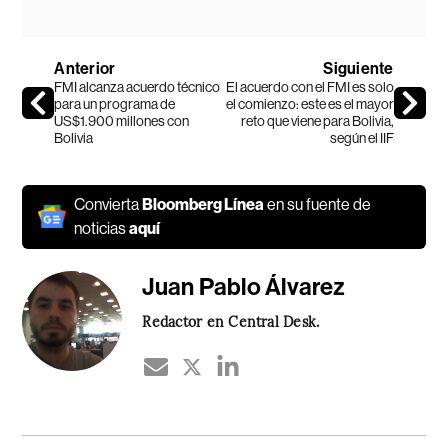
Anterior
Siguiente
FMI alcanza acuerdo técnico
El acuerdo con el FMI es solo
para un programa de
el comienzo: este es el mayor
US$1.900 millones con
reto que viene para Bolivia,
Bolivia
según el IIF
Convierta
Bloomberg Línea
en su fuente de
noticias
aquí
Juan Pablo Álvarez
Redactor en Central Desk.