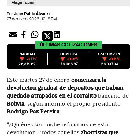
Aliaga Ticona)
Por
Juan Pablo Álvarez
27 de enero, 2026 | 12:18 PM
ÚLTIMAS
COTIZACIONES
NASDAQ
IBOVESPA
S&P/BMV IPC
-0.17%
-0.92%
-0.19%
26,319.62
176,088.87
66,397.94
Este martes 27 de enero
comenzará la
devolución gradual de depósitos que habían
quedado atrapados en el corralito
bancario de
Bolivia
, según informó el propio presidente
Rodrigo Paz Pereira
.
“¿Quiénes son los beneficiarios de esta
devolución? Todos aquellos
ahorristas que