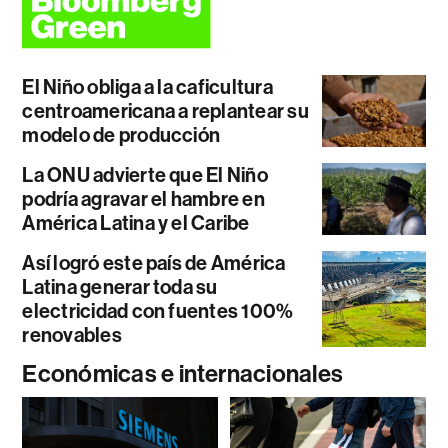
El Niño obliga a la caficultura
centroamericana a replantear su
modelo de producción
La ONU advierte que El Niño
podría agravar el hambre en
América Latina y el Caribe
Así logró este país de América
Latina generar toda su
electricidad con fuentes 100%
renovables
Económicas e internacionales