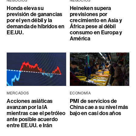
NEGOCIOS
NEGOCIOS
Honda eleva su
Heineken supera
previsión de ganancias
previsiones por
por el yen débil y la
crecimiento en Asia y
demanda de híbridos en
África pese al débil
EE.UU.
consumo en Europa y
América
MERCADOS
ECONOMÍA
Acciones asiáticas
PMI de servicios de
avanzan por la IA
China cae a su nivel más
mientras cae el petróleo
bajo en casi dos años
ante posible acuerdo
entre EE.UU. e Irán