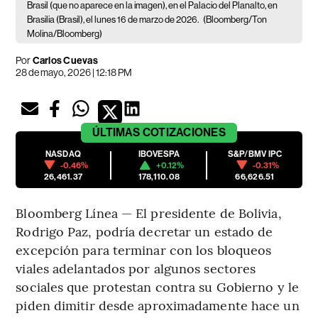
Brasil (que no aparece en la imagen), en el Palacio del Planalto, en
Brasilia (Brasil), el lunes 16 de marzo de 2026.
(Bloomberg/Ton
Molina/Bloomberg)
Por
Carlos Cuevas
28 de mayo, 2026 | 12:18 PM
ÚLTIMAS
COTIZACIONES
NASDAQ
IBOVESPA
S&P/BMV IPC
-0.46%
+0.12%
-0.31%
26,461.37
178,110.08
66,626.51
Bloomberg Línea — El presidente de Bolivia,
Rodrigo Paz, podría decretar un estado de
excepción para terminar con los bloqueos
viales adelantados por algunos sectores
sociales que protestan contra su Gobierno y le
piden dimitir desde aproximadamente hace un