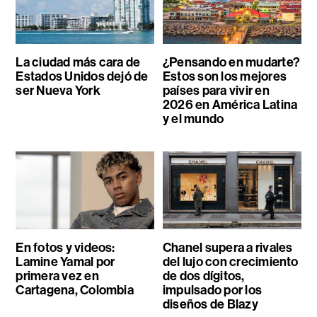
La ciudad más cara de
¿Pensando en mudarte?
Estados Unidos dejó de
Estos son los mejores
ser Nueva York
países para vivir en
2026 en América Latina
y el mundo
En fotos y videos:
Chanel supera a rivales
Lamine Yamal por
del lujo con crecimiento
primera vez en
de dos dígitos,
Cartagena, Colombia
impulsado por los
diseños de Blazy