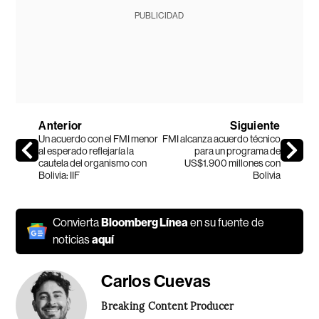
PUBLICIDAD
Anterior
Siguiente
Un acuerdo con el FMI menor
FMI alcanza acuerdo técnico
al esperado reflejaría la
para un programa de
cautela del organismo con
US$1.900 millones con
Bolivia: IIF
Bolivia
Convierta
Bloomberg Línea
en su fuente de
noticias
aquí
Carlos Cuevas
Breaking Content Producer