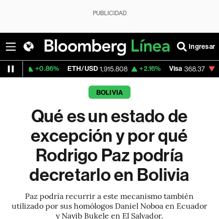
PUBLICIDAD
Ingresar
0.86%
ETH/USD
+2.16%
Visa
-0.33%
Merc
1,915.808
368.37
BOLIVIA
Qué es un estado de
excepción y por qué
Rodrigo Paz podría
decretarlo en Bolivia
Paz podría recurrir a este mecanismo también
utilizado por sus homólogos Daniel Noboa en Ecuador
y Nayib Bukele en El Salvador.