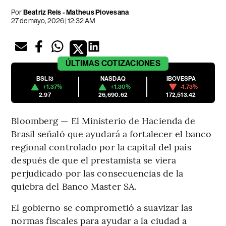
Por
Beatriz Reis - Matheus Piovesana
27 de mayo, 2026 | 12:32 AM
ÚLTIMAS
COTIZACIONES
BSLI3
NASDAQ
IBOVESPA
+1.37%
+1.30%
-1.73%
2.97
26,690.62
172,513.42
Bloomberg — El Ministerio de Hacienda de
Brasil señaló que ayudará a fortalecer el banco
regional controlado por la capital del país
después de que el prestamista se viera
perjudicado por las consecuencias de la
quiebra del Banco Master SA.
El gobierno se comprometió a suavizar las
normas fiscales para ayudar a la ciudad a