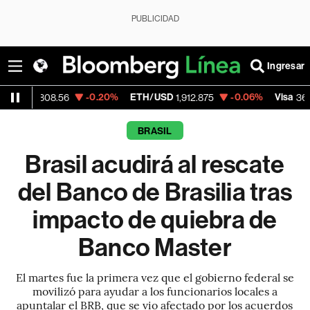
PUBLICIDAD
Ingresar
-0.20%
ETH/USD
-0.06%
Visa
-2.
08.56
1,912.875
362.50
BRASIL
Brasil acudirá al rescate
del Banco de Brasilia tras
impacto de quiebra de
Banco Master
El martes fue la primera vez que el gobierno federal se
movilizó para ayudar a los funcionarios locales a
apuntalar el BRB, que se vio afectado por los acuerdos