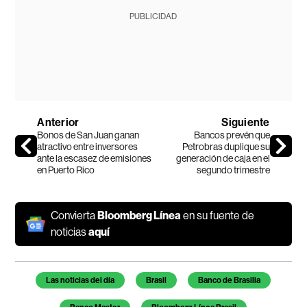
PUBLICIDAD
Anterior
Siguiente
Bonos de San Juan ganan
Bancos prevén que
atractivo entre inversores
Petrobras duplique su
ante la escasez de emisiones
generación de caja en el
en Puerto Rico
segundo trimestre
Convierta
Bloomberg Línea
en su fuente de
noticias
aquí
Temas de este artículo
Las noticias del día
Brasil
Banco de Brasilia