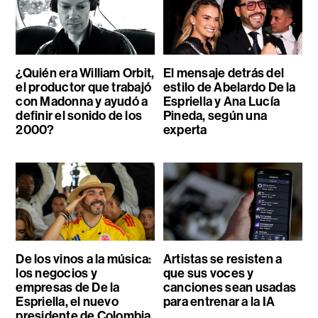
¿Quién era William Orbit,
El mensaje detrás del
el productor que trabajó
estilo de Abelardo De la
con Madonna y ayudó a
Espriella y Ana Lucía
definir el sonido de los
Pineda, según una
2000?
experta
De los vinos a la música:
Artistas se resisten a
los negocios y
que sus voces y
empresas de De la
canciones sean usadas
Espriella, el nuevo
para entrenar a la IA
presidente de Colombia