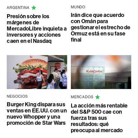
MUNDO
ARGENTINA
Irán dice que acuerdo
Presión sobre los
con Omán para
márgenes de
gestionar el estrecho de
MercadoLibre inquieta a
Ormuz está en su fase
inversores y acciones
final
caen en el Nasdaq
NEGOCIOS
MERCADOS
Burger King dispara sus
La acción más rentable
ventas en EE.UU. con un
del S&P 500 cae con
nuevo Whopper y una
fuerza tras sus
promoción de Star Wars
resultados: qué
preocupa al mercado