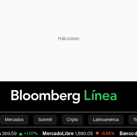
PUBLICIDAD
Mercados
Summit
Cripto
Latinoamérica
T
MercadoLibre
1,890.05
Banco de Bogota
38,
.07%
-0.55%
Green
Economía
Estilo de vida
Mundo
Videos