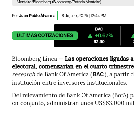
Monteiro/Bloomberg
(Bloomberg/Patricia Monteiro)
Por
Juan Pablo Álvarez
18 de julio, 2025 | 12:44 PM
BAC
+0.67%
ÚLTIMAS
COTIZACIONES
62.90
Bloomberg Línea —
Las operaciones ligadas a 
electoral, comenzarían en el cuarto trimestr
research
de Bank Of America (
), a partir
BAC
institución entre inversores institucionales.
Del relevamiento de Bank Of America (BofA) p
en conjunto, administran unos US$63.000 mil