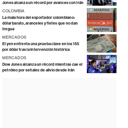
Jones alcanza un récord por avances con Irán
COLOMBIA
La mala hora del exportador colombiano:
dólar barato, aranceles y fletes que no dan
tregua
MERCADOS
El yen enfrenta una prueba clave en los 155
por dólar tras la intervención histórica
MERCADOS
Dow Jones alcanza un récord mientras cae el
petróleo por señales de alivio desde Irán