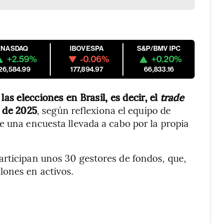
NASDAQ
IBOVESPA
S&P/BMV IPC
+2.59%
-0.06%
+0.20%
26,584.99
177,894.97
66,833.16
las elecciones en Brasil, es decir, el
trade
e de 2025
, según reflexiona el equipo de
 de una encuesta llevada a cabo por la propia
articipan unos 30 gestores de fondos, que,
lones en activos.