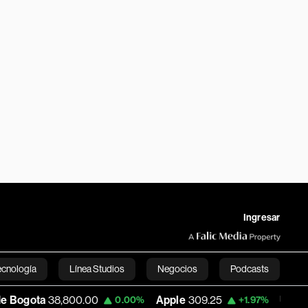
Ingresar
ecnología
Línea Studios
Negocios
Podcasts
800.00
Apple
309.25
USD COP
3,195.99
0.00%
+1.97%
English