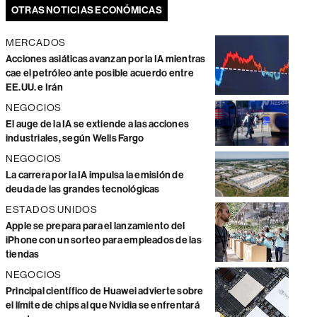
OTRAS NOTICIAS ECONÓMICAS
MERCADOS
Acciones asiáticas avanzan por la IA mientras
cae el petróleo ante posible acuerdo entre
EE.UU. e Irán
NEGOCIOS
El auge de la IA se extiende a las acciones
industriales, según Wells Fargo
NEGOCIOS
La carrera por la IA impulsa la emisión de
deuda de las grandes tecnológicas
ESTADOS UNIDOS
Apple se prepara para el lanzamiento del
iPhone con un sorteo para empleados de las
tiendas
NEGOCIOS
Principal científico de Huawei advierte sobre
el límite de chips al que Nvidia se enfrentará