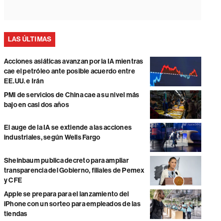
LAS ÚLTIMAS
Acciones asiáticas avanzan por la IA mientras
cae el petróleo ante posible acuerdo entre
EE.UU. e Irán
PMI de servicios de China cae a su nivel más
bajo en casi dos años
El auge de la IA se extiende a las acciones
industriales, según Wells Fargo
Sheinbaum publica decreto para ampliar
transparencia del Gobierno, filiales de Pemex
y CFE
Apple se prepara para el lanzamiento del
iPhone con un sorteo para empleados de las
tiendas