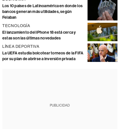
Los 10 países de Latinoamérica en donde los
bancos generan más utilidades, según
Felaban
TECNOLOGÍA
El lanzamiento del iPhone 18 está cerca y
estas son las últimas novedades
LÍNEA DEPORTIVA
La UEFA estudia boicotear torneos de la FIFA
por su plan de abrirse a inversión privada
PUBLICIDAD