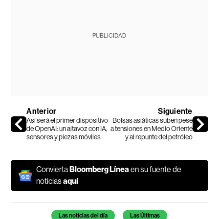
PUBLICIDAD
Anterior
Siguiente
Así será el primer dispositivo
Bolsas asiáticas suben pese
de OpenAI: un altavoz con IA,
a tensiones en Medio Oriente
sensores y piezas móviles
y al repunte del petróleo
Convierta
Bloomberg Línea
en su fuente de
noticias
aquí
Temas de este artículo
Las noticias del día
Las Últimas