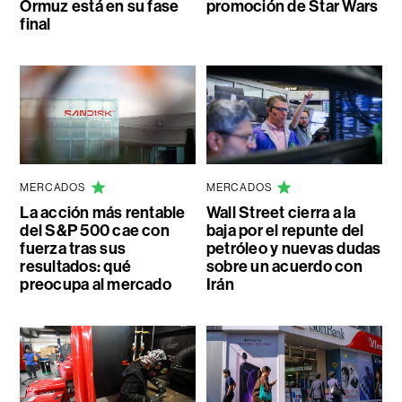
Ormuz está en su fase
promoción de Star Wars
final
MERCADOS
MERCADOS
La acción más rentable
Wall Street cierra a la
del S&P 500 cae con
baja por el repunte del
fuerza tras sus
petróleo y nuevas dudas
resultados: qué
sobre un acuerdo con
preocupa al mercado
Irán