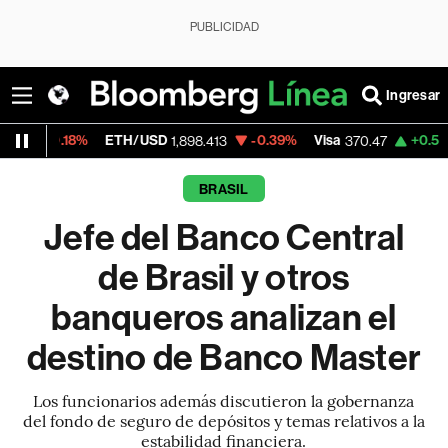
PUBLICIDAD
Ingresar
8%
ETH/USD
-0.39%
Visa
+0.52%
Mercad
1,898.413
370.47
BRASIL
Jefe del Banco Central
de Brasil y otros
banqueros analizan el
destino de Banco Master
Los funcionarios además discutieron la gobernanza
del fondo de seguro de depósitos y temas relativos a la
estabilidad financiera.