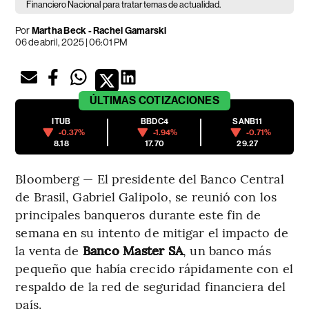
Financiero Nacional para tratar temas de actualidad.
Por
Martha Beck - Rachel Gamarski
06 de abril, 2025 | 06:01 PM
ÚLTIMAS
COTIZACIONES
ITUB
BBDC4
SANB11
-0.37%
-1.94%
-0.71%
8.18
17.70
29.27
Bloomberg — El presidente del Banco Central
de Brasil, Gabriel Galipolo, se reunió con los
principales banqueros durante este fin de
semana en su intento de mitigar el impacto de
la venta de
Banco Master SA
, un banco más
pequeño que había crecido rápidamente con el
respaldo de la red de seguridad financiera del
país.