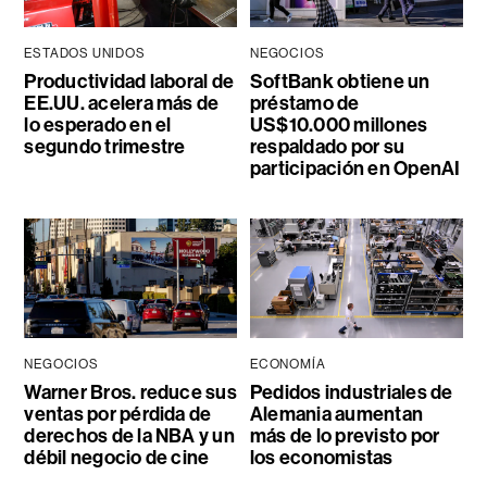
ESTADOS UNIDOS
NEGOCIOS
Productividad laboral de
SoftBank obtiene un
EE.UU. acelera más de
préstamo de
lo esperado en el
US$10.000 millones
segundo trimestre
respaldado por su
participación en OpenAI
NEGOCIOS
ECONOMÍA
Warner Bros. reduce sus
Pedidos industriales de
ventas por pérdida de
Alemania aumentan
derechos de la NBA y un
más de lo previsto por
débil negocio de cine
los economistas