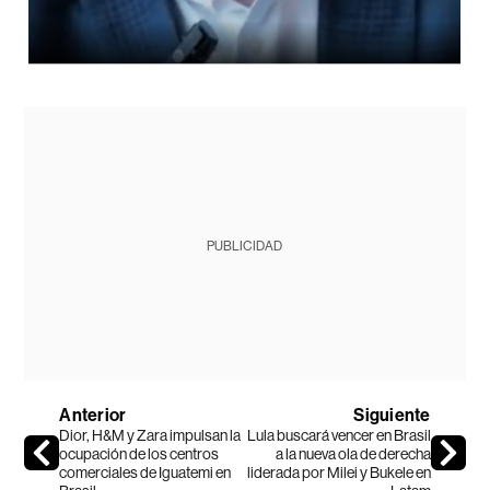
PUBLICIDAD
Anterior
Siguiente
Dior, H&M y Zara impulsan la
Lula buscará vencer en Brasil
ocupación de los centros
a la nueva ola de derecha
comerciales de Iguatemi en
liderada por Milei y Bukele en