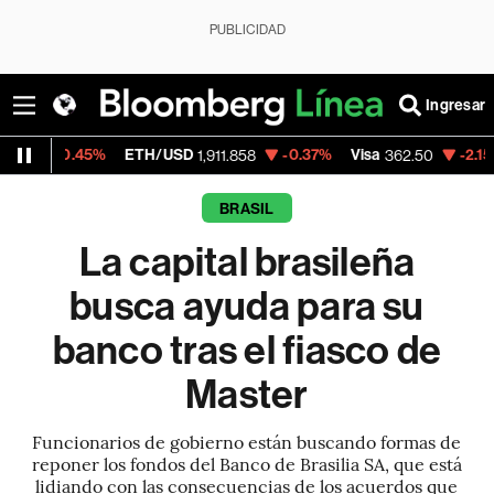
PUBLICIDAD
Ingresar
%
ETH/USD
-0.37%
Visa
-2.15%
MercadoLi
1,911.858
362.50
BRASIL
La capital brasileña
busca ayuda para su
banco tras el fiasco de
Master
Funcionarios de gobierno están buscando formas de
reponer los fondos del Banco de Brasilia SA, que está
lidiando con las consecuencias de los acuerdos que