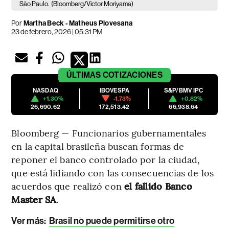
São Paulo.
(Bloomberg/Victor Moriyama)
Por
Martha Beck - Matheus Piovesana
23 de febrero, 2026 | 05:31 PM
ÚLTIMAS
COTIZACIONES
NASDAQ
IBOVESPA
S&P/BMV IPC
+1.30%
-1.73%
+0.82%
26,690.62
172,513.42
66,938.64
Bloomberg — Funcionarios gubernamentales
en la capital brasileña buscan formas de
reponer el banco controlado por la ciudad,
que está lidiando con las consecuencias de los
acuerdos que realizó con
el fallido Banco
Master SA
.
Ver más
:
Brasil no puede permitirse otro