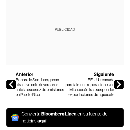
PUBLICIDAD
Anterior
Siguiente
Bonos de San Juan ganan
EE.UU. reanuda
atractivo entre inversores
parcialmente operaciones en
ante la escasez de emisiones
Michoacán tras suspender
en Puerto Rico
exportaciones de aguacate
Convierta
Bloomberg Línea
en su fuente de
noticias
aquí