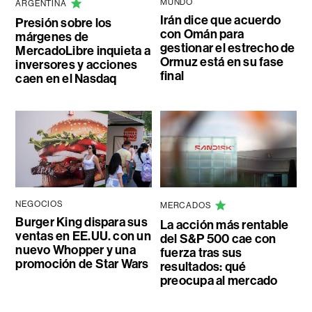
MUNDO
ARGENTINA
Irán dice que acuerdo
Presión sobre los
con Omán para
márgenes de
gestionar el estrecho de
MercadoLibre inquieta a
Ormuz está en su fase
inversores y acciones
final
caen en el Nasdaq
NEGOCIOS
MERCADOS
Burger King dispara sus
La acción más rentable
ventas en EE.UU. con un
del S&P 500 cae con
nuevo Whopper y una
fuerza tras sus
promoción de Star Wars
resultados: qué
preocupa al mercado