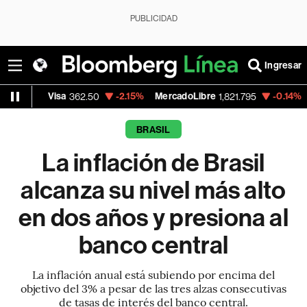
PUBLICIDAD
Ingresar
isa
-2.15%
MercadoLibre
-0.14%
Banco de B
362.50
1,821.795
BRASIL
La inflación de Brasil
alcanza su nivel más alto
en dos años y presiona al
banco central
La inflación anual está subiendo por encima del
objetivo del 3% a pesar de las tres alzas consecutivas
de tasas de interés del banco central.