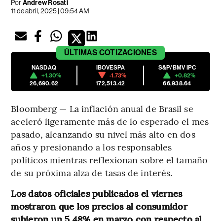
Por
Andrew Rosati
11 de abril, 2025 | 09:54 AM
ÚLTIMAS
COTIZACIONES
NASDAQ
IBOVESPA
S&P/BMV IPC
+1.30%
-1.73%
+0.82%
26,690.62
172,513.42
66,938.64
Bloomberg — La inflación anual de Brasil se
aceleró ligeramente más de lo esperado el mes
pasado, alcanzando su nivel más alto en dos
años y presionando a los responsables
políticos mientras reflexionan sobre el tamaño
de su próxima alza de tasas de interés.
Los datos oficiales publicados el viernes
mostraron que los precios al consumidor
subieron un 5,48% en marzo con respecto al