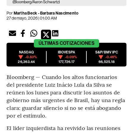
(Bloomberg/Aaron Schwartz)
Por
Martha Beck - Barbara Nascimento
27 de mayo, 2026 | 01:00 AM
ÚLTIMAS
COTIZACIONES
NASDAQ
IBOVESPA
S&P/BMV IPC
-0.83%
-0.09%
-0.46%
26,363.44
177,726.17
66,525.18
Bloomberg — Cuando los altos funcionarios
del presidente Luiz Inácio Lula da Silva se
reúnen los lunes para discutir los asuntos de
gobierno más urgentes de Brasil, hay una regla
clara: guardar silencio si no se está abogando
por el estímulo.
El líder izquierdista ha revivido las reuniones