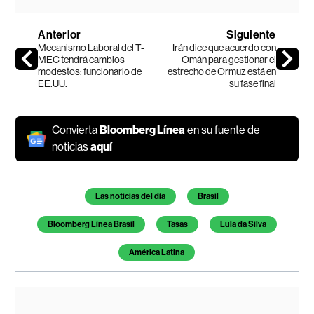
Anterior
Siguiente
Mecanismo Laboral del T-
Irán dice que acuerdo con
MEC tendrá cambios
Omán para gestionar el
modestos: funcionario de
estrecho de Ormuz está en
EE.UU.
su fase final
Convierta
Bloomberg Línea
en su fuente de
noticias
aquí
Temas de este artículo
Las noticias del día
Brasil
Bloomberg Línea Brasil
Tasas
Lula da Silva
América Latina