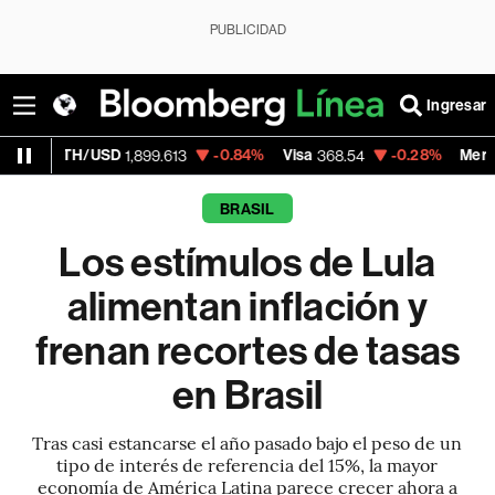
PUBLICIDAD
Ingresar
SD
-0.84%
Visa
-0.28%
MercadoLibre
1,899.613
368.54
1,924
BRASIL
Los estímulos de Lula
alimentan inflación y
frenan recortes de tasas
en Brasil
Tras casi estancarse el año pasado bajo el peso de un
tipo de interés de referencia del 15%, la mayor
economía de América Latina parece crecer ahora a