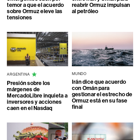
temor a que el acuerdo
reabrir Ormuz impulsan
sobre Ormuz eleve las
al petróleo
tensiones
MUNDO
ARGENTINA
Irán dice que acuerdo
Presión sobre los
con Omán para
márgenes de
gestionar el estrecho de
MercadoLibre inquieta a
Ormuz está en su fase
inversores y acciones
final
caen en el Nasdaq