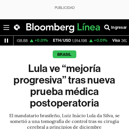
PUBLICIDAD
Ingresar
+0.01%
ETH/USD
+0.01%
Visa
-2.1
8.88
1,914.198
362.50
BRASIL
Lula ve “mejoría
progresiva” tras nueva
prueba médica
postoperatoria
El mandatario brasileño, Luiz Inácio Lula da Silva, se
sometió a una tomografía de control tras su cirugía
cerebral a principios de diciembre