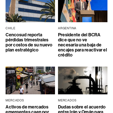
CHILE
ARGENTINA
Cencosud reporta
Presidente del BCRA
pérdidas trimestrales
dice que no ve
por costos de su nuevo
necesaria una baja de
plan estratégico
encajes para reactivar el
crédito
MERCADOS
MERCADOS
Activos de mercados
Dudas sobre el acuerdo
emergentes caen por
entre Irán y Omán para