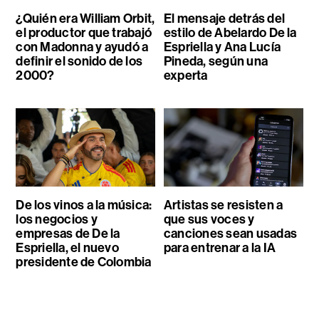
¿Quién era William Orbit,
El mensaje detrás del
el productor que trabajó
estilo de Abelardo De la
con Madonna y ayudó a
Espriella y Ana Lucía
definir el sonido de los
Pineda, según una
2000?
experta
De los vinos a la música:
Artistas se resisten a
los negocios y
que sus voces y
empresas de De la
canciones sean usadas
Espriella, el nuevo
para entrenar a la IA
presidente de Colombia