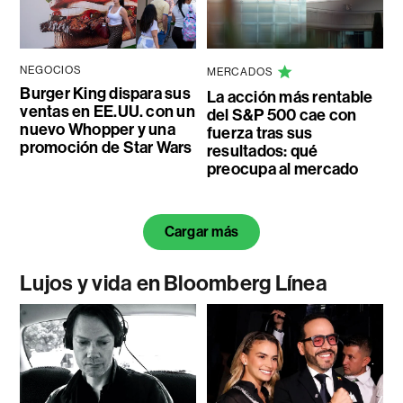
NEGOCIOS
MERCADOS
Burger King dispara sus
La acción más rentable
ventas en EE.UU. con un
del S&P 500 cae con
nuevo Whopper y una
fuerza tras sus
promoción de Star Wars
resultados: qué
preocupa al mercado
Cargar más
Lujos y vida en Bloomberg Línea