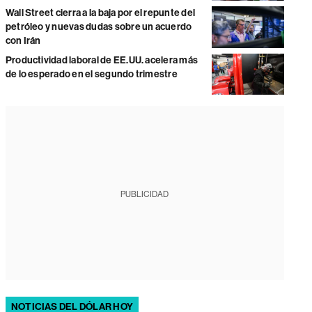
Wall Street cierra a la baja por el repunte del
petróleo y nuevas dudas sobre un acuerdo
con Irán
Productividad laboral de EE.UU. acelera más
de lo esperado en el segundo trimestre
PUBLICIDAD
NOTICIAS DEL DÓLAR HOY