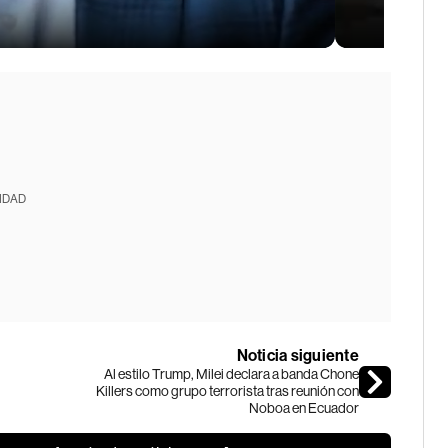
IDAD
Noticia siguiente
Al estilo Trump, Milei declara a banda Chone
Killers como grupo terrorista tras reunión con
Noboa en Ecuador