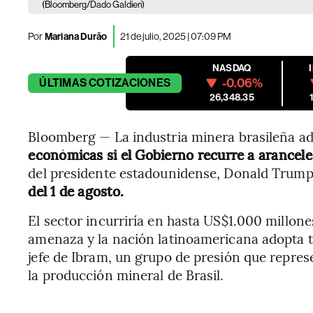
(Bloomberg/Dado Galdieri)
Por
Mariana Durão
21 de julio, 2025 | 07:09 PM
NASDAQ
-0.06%
ÚLTIMAS
COTIZACIONES
26,348.35
Bloomberg — La industria minera brasileña ad
económicas si el Gobierno recurre a arancel
del presidente estadounidense, Donald Trum
del 1 de agosto.
El sector incurriría en hasta US$1.000 millon
amenaza y la nación latinoamericana adopta t
jefe de Ibram, un grupo de presión que repre
la producción mineral de Brasil.