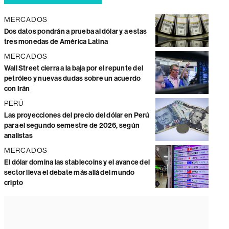
MERCADOS
Dos datos pondrán a prueba al dólar y a estas
tres monedas de América Latina
MERCADOS
Wall Street cierra a la baja por el repunte del
petróleo y nuevas dudas sobre un acuerdo
con Irán
PERÚ
Las proyecciones del precio del dólar en Perú
para el segundo semestre de 2026, según
analistas
MERCADOS
El dólar domina las stablecoins y el avance del
sector lleva el debate más allá del mundo
cripto