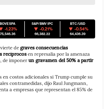
IBOVESPA
S&P/BMV IPC
BTC/USD
-1.23%
-0.21%
-0.54%
175,546.36
66,382.22
64,436.39
vierte de
graves consecuencias
es recíprocos
en represalia por la amenaza
p, de imponer
un gravamen del 50% a partir
es en costos adicionales si Trump cumple su
ales contramedidas, dijo Raul Jungmann,
senta a empresas que representan el 85% de