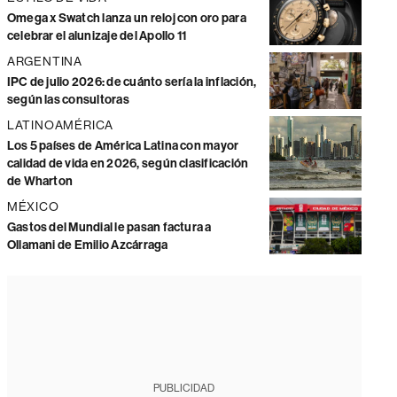
Omega x Swatch lanza un reloj con oro para
celebrar el alunizaje del Apollo 11
ARGENTINA
IPC de julio 2026: de cuánto sería la inflación,
según las consultoras
LATINOAMÉRICA
Los 5 países de América Latina con mayor
calidad de vida en 2026, según clasificación
de Wharton
MÉXICO
Gastos del Mundial le pasan factura a
Ollamani de Emilio Azcárraga
PUBLICIDAD