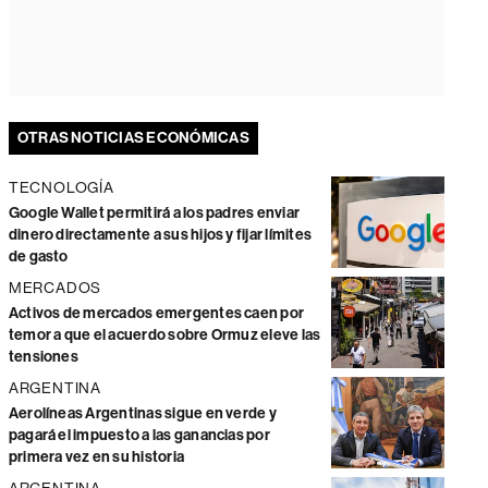
OTRAS NOTICIAS ECONÓMICAS
TECNOLOGÍA
Google Wallet permitirá a los padres enviar
dinero directamente a sus hijos y fijar límites
de gasto
MERCADOS
Activos de mercados emergentes caen por
temor a que el acuerdo sobre Ormuz eleve las
tensiones
ARGENTINA
Aerolíneas Argentinas sigue en verde y
pagará el impuesto a las ganancias por
primera vez en su historia
ARGENTINA