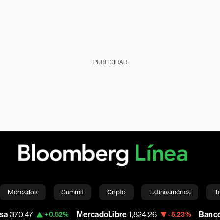
PUBLICIDAD
Mercados
Summit
Cripto
Latinoamérica
T
MercadoLibre
1,824.26
Banco de Bogota
38
.52%
-5.23%
Green
Economía
Estilo de vida
Mundo
Videos