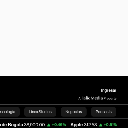
Ingresar
ecnología
Línea Studios
Negocios
Podcasts
,900.00
Apple
312.53
USD COP
3,159.39
+0.46%
+0.51%
English