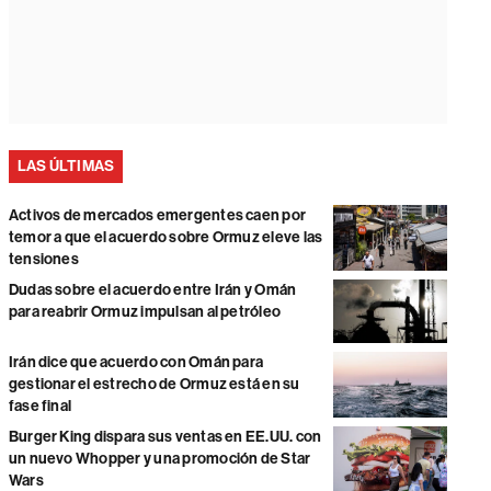
LAS ÚLTIMAS
Activos de mercados emergentes caen por
temor a que el acuerdo sobre Ormuz eleve las
tensiones
Dudas sobre el acuerdo entre Irán y Omán
para reabrir Ormuz impulsan al petróleo
Irán dice que acuerdo con Omán para
gestionar el estrecho de Ormuz está en su
fase final
Burger King dispara sus ventas en EE.UU. con
un nuevo Whopper y una promoción de Star
Wars