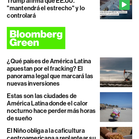
Trump afirma que EE.UU.
"mantendrá el estrecho" y lo
controlará
¿Qué países de América Latina
apuestan por el fracking? El
panorama legal que marcará las
nuevas inversiones
Estas son las ciudades de
América Latina donde el calor
nocturno hace perder más horas
de sueño
El Niño obliga a la caficultura
centroamericana a replantear su