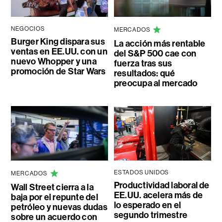
NEGOCIOS
MERCADOS
Burger King dispara sus
La acción más rentable
ventas en EE.UU. con un
del S&P 500 cae con
nuevo Whopper y una
fuerza tras sus
promoción de Star Wars
resultados: qué
preocupa al mercado
ESTADOS UNIDOS
MERCADOS
Productividad laboral de
Wall Street cierra a la
EE.UU. acelera más de
baja por el repunte del
lo esperado en el
petróleo y nuevas dudas
segundo trimestre
sobre un acuerdo con