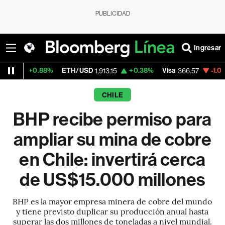
PUBLICIDAD
Ingresar
.88%
ETH/USD
+0.38%
Visa
-1.05%
Mercad
1,913.15
366.57
CHILE
BHP recibe permiso para
ampliar su mina de cobre
en Chile: invertirá cerca
de US$15.000 millones
BHP es la mayor empresa minera de cobre del mundo
y tiene previsto duplicar su producción anual hasta
superar las dos millones de toneladas a nivel mundial.