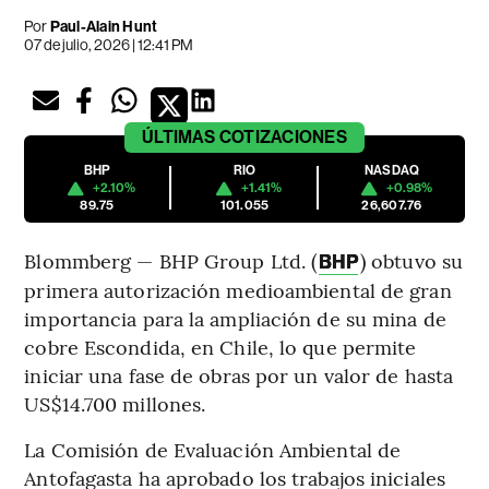
Por
Paul-Alain Hunt
07 de julio, 2026 | 12:41 PM
ÚLTIMAS
COTIZACIONES
BHP
RIO
NASDAQ
+2.10%
+1.41%
+0.98%
89.75
101.055
26,607.76
Blommberg — BHP Group Ltd. (
) obtuvo su
BHP
primera autorización medioambiental de gran
importancia para la ampliación de su mina de
cobre Escondida, en Chile, lo que permite
iniciar una fase de obras por un valor de hasta
US$14.700 millones.
La Comisión de Evaluación Ambiental de
Antofagasta ha aprobado los trabajos iniciales