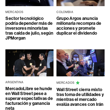
MERCADOS
COLOMBIA
Sector tecnológico
Grupo Argos anuncia
podría depender más de
millonaria recompra de
inversores minoristas
acciones y promete
tras caída de julio, según
duplicar el dividendo
JPMorgan
ARGENTINA
MERCADOS
MercadoLibre se hunde
Wall Street cierra mixto
en Wall Street pese a
tras toma de utilidades y
superar expectativas de
mientras el mercado
facturación y ganancia
evalúa avances con Irán
neta