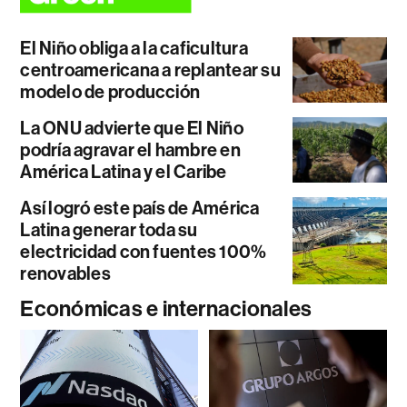
El Niño obliga a la caficultura
centroamericana a replantear su
modelo de producción
La ONU advierte que El Niño
podría agravar el hambre en
América Latina y el Caribe
Así logró este país de América
Latina generar toda su
electricidad con fuentes 100%
renovables
Económicas e internacionales