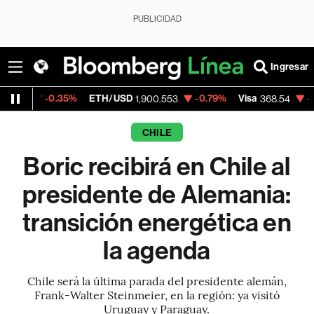
PUBLICIDAD
Ingresar
.35%
ETH/USD
-0.79%
Visa
-0.28%
Merc
1,900.553
368.54
CHILE
Boric recibirá en Chile al
presidente de Alemania:
transición energética en
la agenda
Chile será la última parada del presidente alemán,
Frank-Walter Steinmeier, en la región: ya visitó
Uruguay y Paraguay.