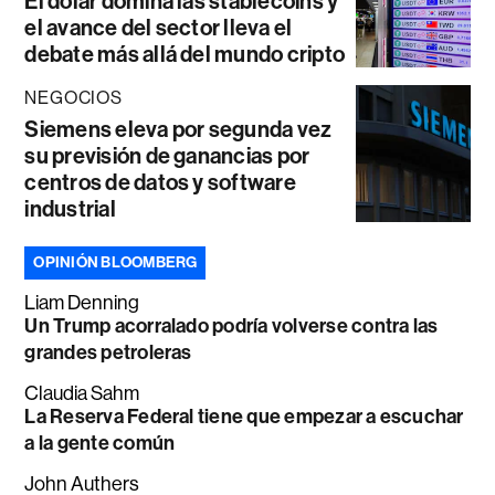
El dólar domina las stablecoins y
el avance del sector lleva el
debate más allá del mundo cripto
NEGOCIOS
Siemens eleva por segunda vez
su previsión de ganancias por
centros de datos y software
industrial
OPINIÓN BLOOMBERG
Liam Denning
Un Trump acorralado podría volverse contra las
grandes petroleras
Claudia Sahm
La Reserva Federal tiene que empezar a escuchar
a la gente común
John Authers