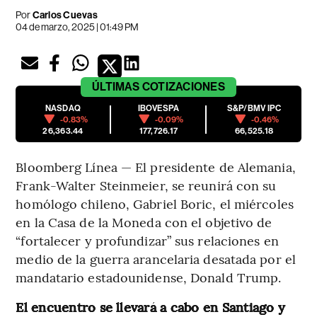
Por
Carlos Cuevas
04 de marzo, 2025 | 01:49 PM
ÚLTIMAS
COTIZACIONES
NASDAQ
IBOVESPA
S&P/BMV IPC
-0.83%
-0.09%
-0.46%
26,363.44
177,726.17
66,525.18
Bloomberg Línea — El presidente de Alemania,
Frank-Walter Steinmeier, se reunirá con su
homólogo chileno, Gabriel Boric, el miércoles
en la Casa de la Moneda con el objetivo de
“fortalecer y profundizar” sus relaciones en
medio de la guerra arancelaria desatada por el
mandatario estadounidense, Donald Trump.
El encuentro se llevará a cabo en Santiago y