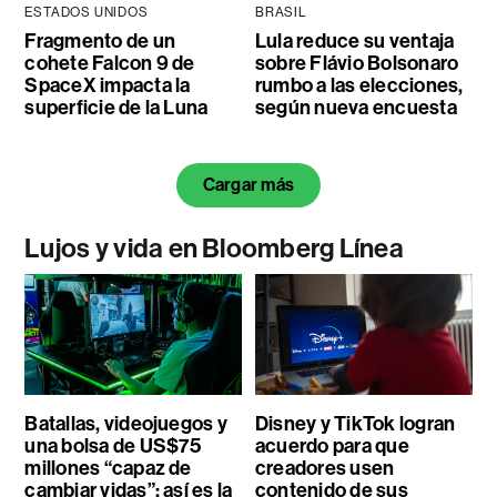
ESTADOS UNIDOS
BRASIL
Fragmento de un
Lula reduce su ventaja
cohete Falcon 9 de
sobre Flávio Bolsonaro
SpaceX impacta la
rumbo a las elecciones,
superficie de la Luna
según nueva encuesta
Cargar más
Lujos y vida en Bloomberg Línea
Batallas, videojuegos y
Disney y TikTok logran
una bolsa de US$75
acuerdo para que
millones “capaz de
creadores usen
cambiar vidas”: así es la
contenido de sus