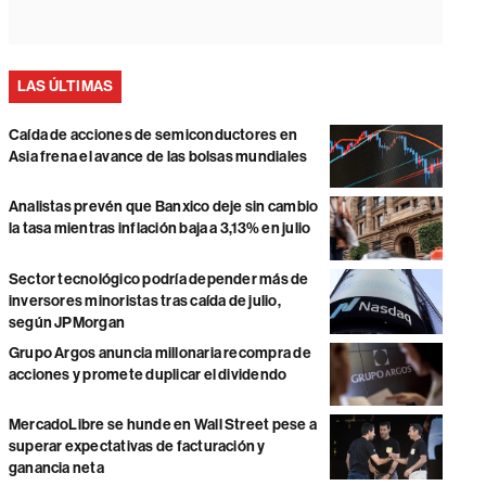
LAS ÚLTIMAS
Caída de acciones de semiconductores en
Asia frena el avance de las bolsas mundiales
Analistas prevén que Banxico deje sin cambio
la tasa mientras inflación baja a 3,13% en julio
Sector tecnológico podría depender más de
inversores minoristas tras caída de julio,
según JPMorgan
Grupo Argos anuncia millonaria recompra de
acciones y promete duplicar el dividendo
MercadoLibre se hunde en Wall Street pese a
superar expectativas de facturación y
ganancia neta