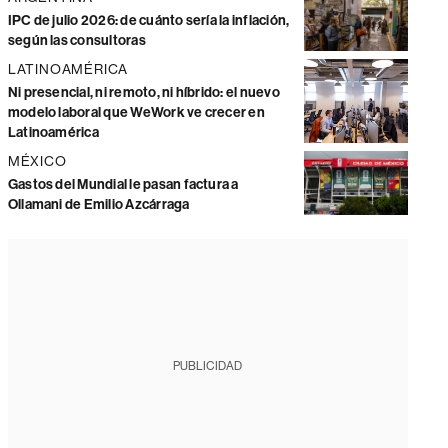
IPC de julio 2026: de cuánto sería la inflación,
según las consultoras
LATINOAMÉRICA
Ni presencial, ni remoto, ni híbrido: el nuevo
modelo laboral que WeWork ve crecer en
Latinoamérica
MÉXICO
Gastos del Mundial le pasan factura a
Ollamani de Emilio Azcárraga
PUBLICIDAD