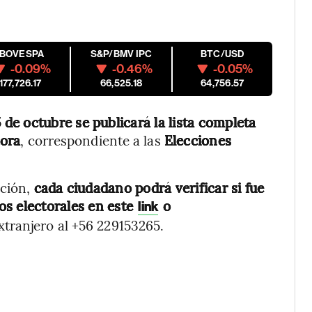
IBOVESPA
S&P/BMV IPC
BTC/USD
-0.09%
-0.46%
-0.05%
177,726.17
66,525.18
64,756.57
 de octubre se publicará la lista completa
tora
, correspondiente a las
Elecciones
ción,
cada ciudadano podrá verificar si fue
os electorales en este
o
link
extranjero al +56 229153265.