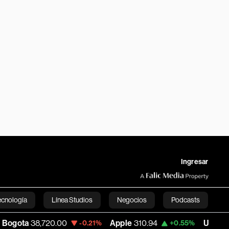
Ingresar
ecnología
Línea Studios
Negocios
Podcasts
8,720.00
Apple
310.94
USD COP
3,175.9
-0.21%
+0.55%
English