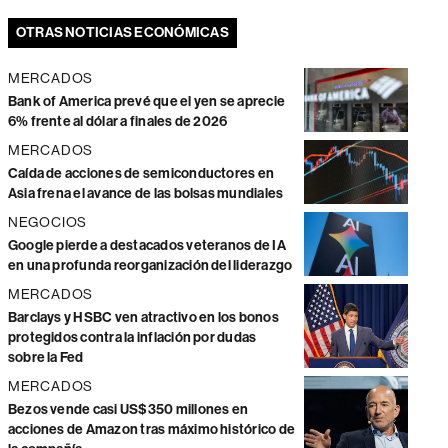
OTRAS NOTICIAS ECONÓMICAS
MERCADOS
Bank of America prevé que el yen se aprecie
6% frente al dólar a finales de 2026
MERCADOS
Caída de acciones de semiconductores en
Asia frena el avance de las bolsas mundiales
NEGOCIOS
Google pierde a destacados veteranos de IA
en una profunda reorganización del liderazgo
MERCADOS
Barclays y HSBC ven atractivo en los bonos
protegidos contra la inflación por dudas
sobre la Fed
MERCADOS
Bezos vende casi US$350 millones en
acciones de Amazon tras máximo histórico de