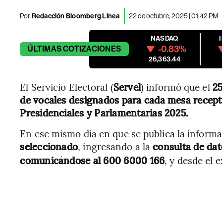
Por
Redacción Bloomberg Línea
22 de octubre, 2025 | 01:42 PM
NASDAQ
-0.83%
ÚLTIMAS
COTIZACIONES
26,363.44
El Servicio Electoral (
Servel
) informó que el
25
de vocales designados para cada mesa recep
Presidenciales y Parlamentarias 2025.
En ese mismo día en que se publica la informa
seleccionado
, ingresando a la
consulta de dat
comunicándose al 600 6000 166
, y desde el 