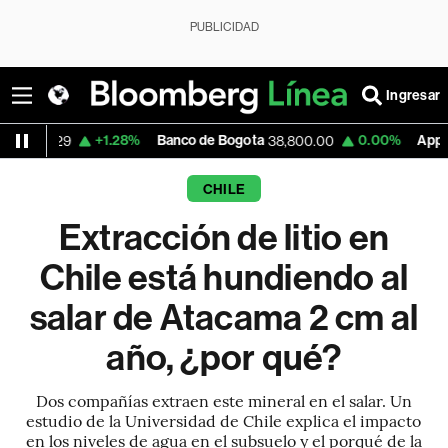
PUBLICIDAD
Ingresar
+1.28%
Banco de Bogota
0.00%
Apple
-
38,800.00
309.02
CHILE
Extracción de litio en
Chile está hundiendo al
salar de Atacama 2 cm al
año, ¿por qué?
Dos compañías extraen este mineral en el salar. Un
estudio de la Universidad de Chile explica el impacto
en los niveles de agua en el subsuelo y el porqué de la