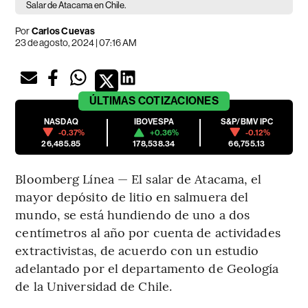
Salar de Atacama en Chile.
Por
Carlos Cuevas
23 de agosto, 2024 | 07:16 AM
ÚLTIMAS
COTIZACIONES
NASDAQ
IBOVESPA
S&P/BMV IPC
-0.37%
+0.36%
-0.12%
26,485.85
178,538.34
66,755.13
Bloomberg Línea — El salar de Atacama, el
mayor depósito de litio en salmuera del
mundo, se está hundiendo de uno a dos
centímetros al año por cuenta de actividades
extractivistas, de acuerdo con un estudio
adelantado por el departamento de Geología
de la Universidad de Chile.