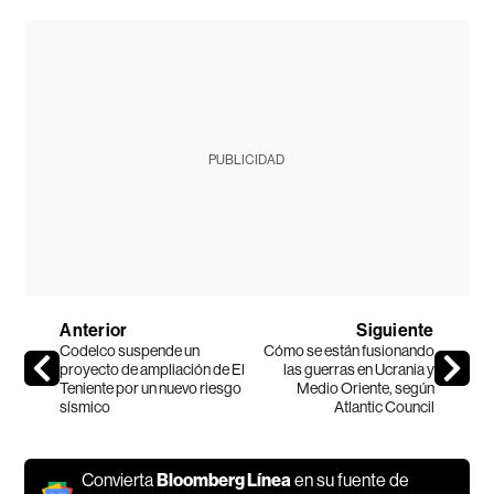
PUBLICIDAD
Anterior
Siguiente
Codelco suspende un
Cómo se están fusionando
proyecto de ampliación de El
las guerras en Ucrania y
Teniente por un nuevo riesgo
Medio Oriente, según
sísmico
Atlantic Council
Convierta
Bloomberg Línea
en su fuente de