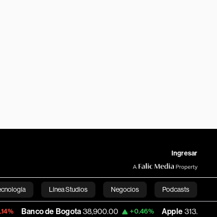
Ingresar
ecnología
Línea Studios
Negocios
Podcasts
o de Bogota
38,900.00
Apple
313.305
+0.46%
+0.25%
English