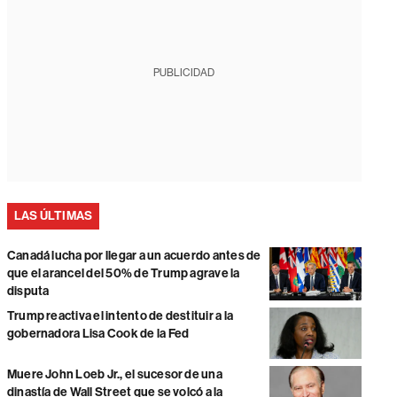
PUBLICIDAD
LAS ÚLTIMAS
Canadá lucha por llegar a un acuerdo antes de
que el arancel del 50% de Trump agrave la
disputa
Trump reactiva el intento de destituir a la
gobernadora Lisa Cook de la Fed
Muere John Loeb Jr., el sucesor de una
dinastía de Wall Street que se volcó a la