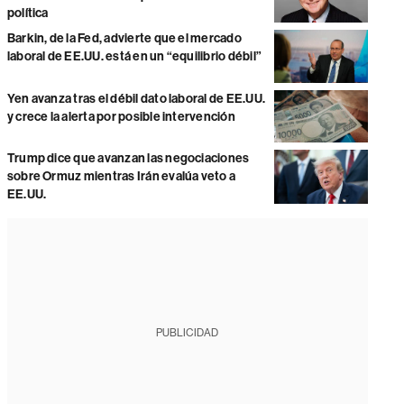
política
Barkin, de la Fed, advierte que el mercado
laboral de EE.UU. está en un “equilibrio débil”
Yen avanza tras el débil dato laboral de EE.UU.
y crece la alerta por posible intervención
Trump dice que avanzan las negociaciones
sobre Ormuz mientras Irán evalúa veto a
EE.UU.
PUBLICIDAD