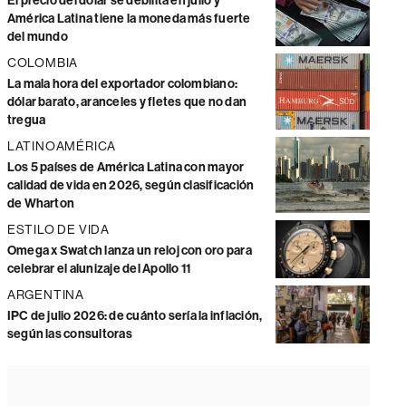
El precio del dólar se debilita en julio y
América Latina tiene la moneda más fuerte
del mundo
COLOMBIA
La mala hora del exportador colombiano:
dólar barato, aranceles y fletes que no dan
tregua
LATINOAMÉRICA
Los 5 países de América Latina con mayor
calidad de vida en 2026, según clasificación
de Wharton
ESTILO DE VIDA
Omega x Swatch lanza un reloj con oro para
celebrar el alunizaje del Apollo 11
ARGENTINA
IPC de julio 2026: de cuánto sería la inflación,
según las consultoras