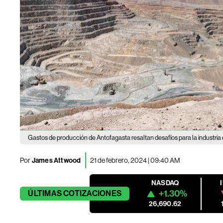
Gastos de producción de Antofagasta resaltan desafíos para la industria
Por
James Attwood
21 de febrero, 2024 | 09:40 AM
NASDAQ
+1.30%
ÚLTIMAS
COTIZACIONES
26,690.62