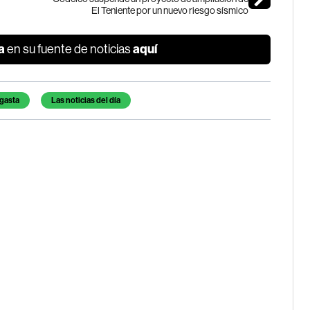
El Teniente por un nuevo riesgo sísmico
a
aquí
en su fuente de noticias
gasta
Las noticias del día