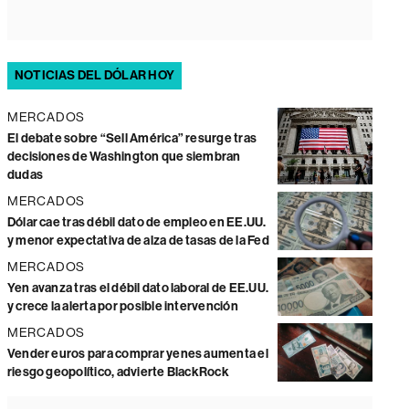
NOTICIAS DEL DÓLAR HOY
MERCADOS
El debate sobre “Sell América” resurge tras
decisiones de Washington que siembran
dudas
MERCADOS
Dólar cae tras débil dato de empleo en EE.UU.
y menor expectativa de alza de tasas de la Fed
MERCADOS
Yen avanza tras el débil dato laboral de EE.UU.
y crece la alerta por posible intervención
MERCADOS
Vender euros para comprar yenes aumenta el
riesgo geopolítico, advierte BlackRock