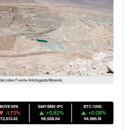
 del cobre
Fuente: Antofagasta Minerals
IBOVESPA
S&P/BMV IPC
BTC/USD
-1.73%
+0.82%
+0.08%
172,513.42
66,938.64
64,986.18