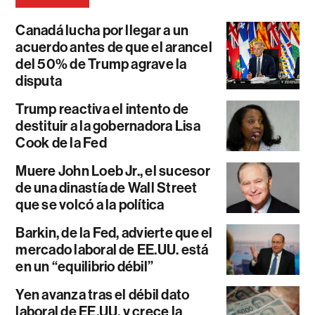
Canadá lucha por llegar a un
acuerdo antes de que el arancel
del 50% de Trump agrave la
disputa
Trump reactiva el intento de
destituir a la gobernadora Lisa
Cook de la Fed
Muere John Loeb Jr., el sucesor
de una dinastía de Wall Street
que se volcó a la política
Barkin, de la Fed, advierte que el
mercado laboral de EE.UU. está
en un “equilibrio débil”
Yen avanza tras el débil dato
laboral de EE.UU. y crece la