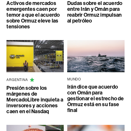
Activos de mercados
Dudas sobre el acuerdo
emergentes caen por
entre Irán y Omán para
temor a que el acuerdo
reabrir Ormuz impulsan
sobre Ormuz eleve las
al petróleo
tensiones
MUNDO
ARGENTINA
Irán dice que acuerdo
Presión sobre los
con Omán para
márgenes de
gestionar el estrecho de
MercadoLibre inquieta a
Ormuz está en su fase
inversores y acciones
final
caen en el Nasdaq