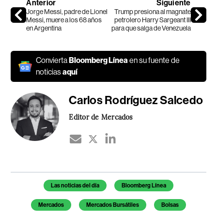
Anterior
Siguiente
Jorge Messi, padre de Lionel
Trump presiona al magnate
Messi, muere a los 68 años
petrolero Harry Sargeant III
en Argentina
para que salga de Venezuela
Convierta
Bloomberg Línea
en su fuente de
noticias
aquí
Carlos Rodríguez Salcedo
Editor de Mercados
Temas de este artículo
Las noticias del día
Bloomberg Línea
Mercados
Mercados Bursátiles
Bolsas