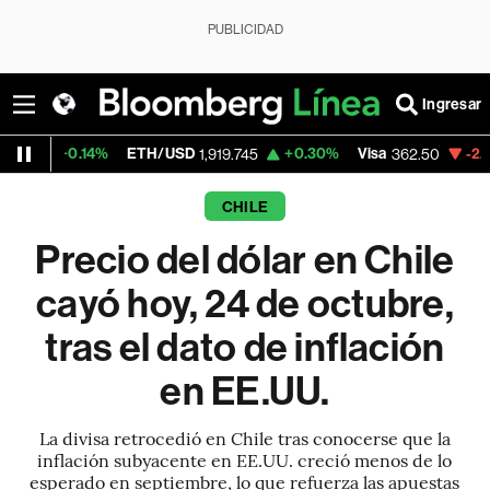
PUBLICIDAD
Ingresar
ETH/USD
+0.30%
Visa
-2.15%
MercadoLi
1,919.745
362.50
CHILE
Precio del dólar en Chile
cayó hoy, 24 de octubre,
tras el dato de inflación
en EE.UU.
La divisa retrocedió en Chile tras conocerse que la
inflación subyacente en EE.UU. creció menos de lo
esperado en septiembre, lo que refuerza las apuestas