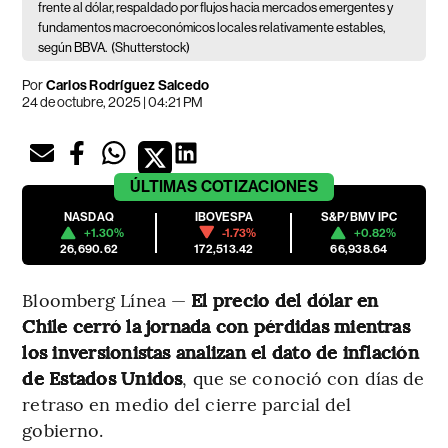
frente al dólar, respaldado por flujos hacia mercados emergentes y
fundamentos macroeconómicos locales relativamente estables,
según BBVA.
(Shutterstock)
Por
Carlos Rodríguez Salcedo
24 de octubre, 2025 | 04:21 PM
ÚLTIMAS
COTIZACIONES
NASDAQ
IBOVESPA
S&P/BMV IPC
+1.30%
-1.73%
+0.82%
26,690.62
172,513.42
66,938.64
Bloomberg Línea —
El precio del dólar en
Chile cerró la jornada con pérdidas mientras
los inversionistas analizan el dato de inflación
de Estados Unidos
, que se conoció con días de
retraso en medio del cierre parcial del
gobierno.