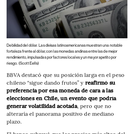
Debilidad del dólar.
Las divisas latinoamericanas muestran una notable
fortaleza frente al dólar, con las monedas andinas entre las de mejor
rendimiento, impulsadas por factores locales y un mayor apetito por
riesgo.
(Scott Eells)
BBVA destacó que su posición larga en el peso
chileno “sigue dando frutos” y
reafirmó su
preferencia por esa moneda de cara a las
elecciones en Chile, un evento que podría
generar volatilidad acotada
, pero que no
alteraría el panorama positivo de mediano
plazo.
El banco subrayó que los precios más altos del