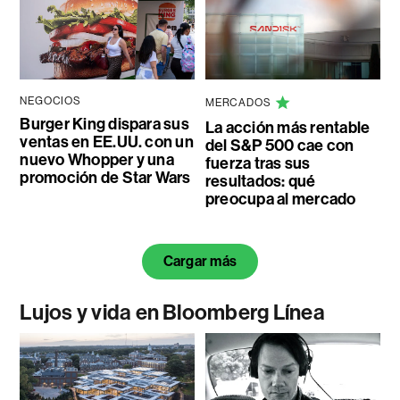
NEGOCIOS
MERCADOS
Burger King dispara sus
La acción más rentable
ventas en EE.UU. con un
del S&P 500 cae con
nuevo Whopper y una
fuerza tras sus
promoción de Star Wars
resultados: qué
preocupa al mercado
Cargar más
Lujos y vida en Bloomberg Línea