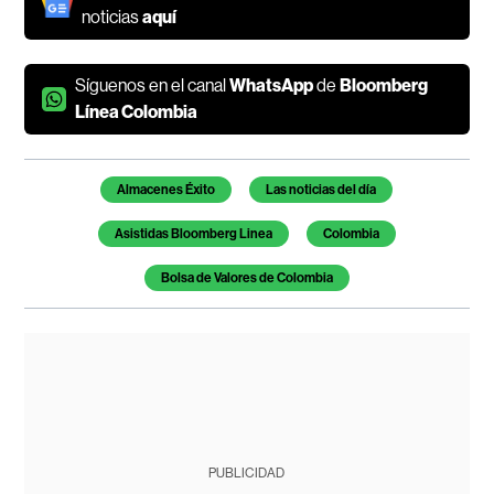
noticias
aquí
Síguenos en el canal
WhatsApp
de
Bloomberg
Línea Colombia
Temas de este artículo
Almacenes Éxito
Las noticias del día
Asistidas Bloomberg Linea
Colombia
Bolsa de Valores de Colombia
PUBLICIDAD