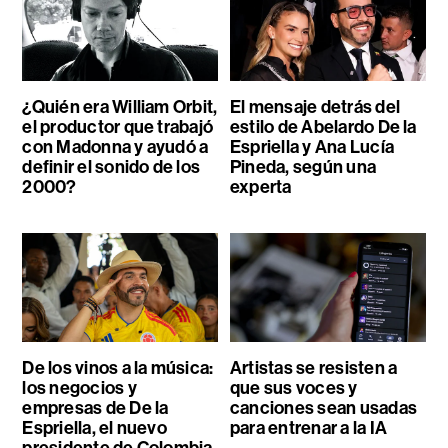
¿Quién era William Orbit,
El mensaje detrás del
el productor que trabajó
estilo de Abelardo De la
con Madonna y ayudó a
Espriella y Ana Lucía
definir el sonido de los
Pineda, según una
2000?
experta
De los vinos a la música:
Artistas se resisten a
los negocios y
que sus voces y
empresas de De la
canciones sean usadas
Espriella, el nuevo
para entrenar a la IA