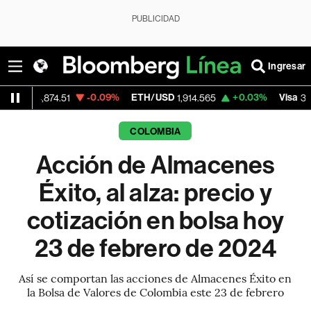
PUBLICIDAD
Ingresar
-0.09%
ETH/USD
+0.03%
Visa
-2.
74.51
1,914.565
362.50
COLOMBIA
Acción de Almacenes
Éxito, al alza: precio y
cotización en bolsa hoy
23 de febrero de 2024
Así se comportan las acciones de Almacenes Éxito en
la Bolsa de Valores de Colombia este 23 de febrero