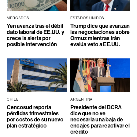
MERCADOS
ESTADOS UNIDOS
Yen avanza tras el débil
Trump dice que avanzan
dato laboral de EE.UU. y
las negociaciones sobre
crece la alerta por
Ormuz mientras Irán
posible intervención
evalúa veto a EE.UU.
CHILE
ARGENTINA
Cencosud reporta
Presidente del BCRA
pérdidas trimestrales
dice que no ve
por costos de su nuevo
necesaria una baja de
plan estratégico
encajes para reactivar el
crédito