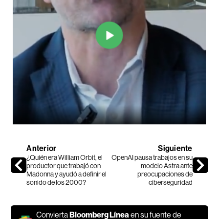
Anterior
Siguiente
¿Quién era William Orbit, el
OpenAI pausa trabajos en su
productor que trabajó con
modelo Astra ante
Madonna y ayudó a definir el
preocupaciones de
sonido de los 2000?
ciberseguridad
Convierta
Bloomberg Línea
en su fuente de