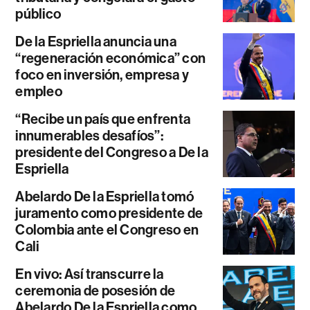
público
De la Espriella anuncia una
“regeneración económica” con
foco en inversión, empresa y
empleo
“Recibe un país que enfrenta
innumerables desafíos”:
presidente del Congreso a De la
Espriella
Abelardo De la Espriella tomó
juramento como presidente de
Colombia ante el Congreso en
Cali
En vivo: Así transcurre la
ceremonia de posesión de
Abelardo De la Espriella como