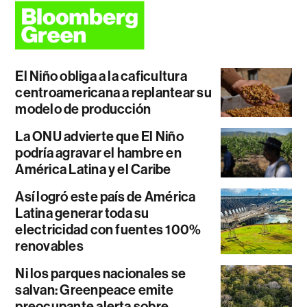
El Niño obliga a la caficultura
centroamericana a replantear su
modelo de producción
La ONU advierte que El Niño
podría agravar el hambre en
América Latina y el Caribe
Así logró este país de América
Latina generar toda su
electricidad con fuentes 100%
renovables
Ni los parques nacionales se
salvan: Greenpeace emite
preocupante alerta sobre