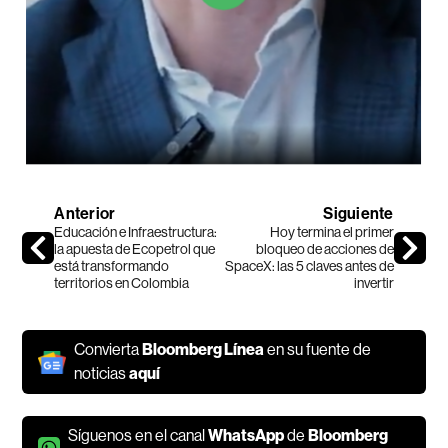
Anterior
Siguiente
Educación e Infraestructura:
Hoy termina el primer
la apuesta de Ecopetrol que
bloqueo de acciones de
está transformando
SpaceX: las 5 claves antes de
territorios en Colombia
invertir
Convierta
Bloomberg Línea
en su fuente de
noticias
aquí
Síguenos en el canal
WhatsApp
de
Bloomberg