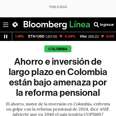
PUBLICIDAD
Ingresar
ETH/USD
-0.24%
Visa
-0.09%
MercadoLib
1,911.115
368.22
COLOMBIA
Ahorro e inversión de
largo plazo en Colombia
están bajo amenaza por
la reforma pensional
El ahorro, motor de la inversión en Colombia, enfrenta
un golpe con la reforma pensional de 2024, dice ANIF.
Advierte que en 2040 el país tendría COP$169,7