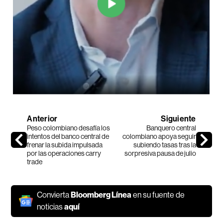
Anterior
Siguiente
Peso colombiano desafía los
Banquero central
intentos del banco central de
colombiano apoya seguir
frenar la subida impulsada
subiendo tasas tras la
por las operaciones carry
sorpresiva pausa de julio
trade
Convierta
Bloomberg Línea
en su fuente de
noticias
aquí