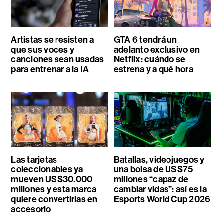
Artistas se resisten a
GTA 6 tendrá un
que sus voces y
adelanto exclusivo en
canciones sean usadas
Netflix: cuándo se
para entrenar a la IA
estrena y a qué hora
Las tarjetas
Batallas, videojuegos y
coleccionables ya
una bolsa de US$75
mueven US$30.000
millones “capaz de
millones y esta marca
cambiar vidas”: así es la
quiere convertirlas en
Esports World Cup 2026
accesorio