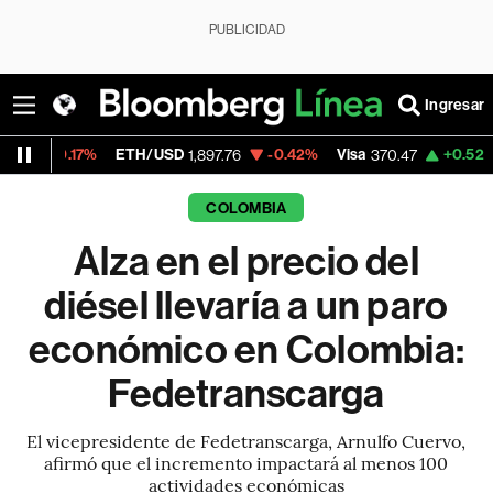
PUBLICIDAD
Ingresar
%
ETH/USD
-0.42%
Visa
+0.52%
MercadoL
1,897.76
370.47
COLOMBIA
Alza en el precio del
diésel llevaría a un paro
económico en Colombia:
Fedetranscarga
El vicepresidente de Fedetranscarga, Arnulfo Cuervo,
afirmó que el incremento impactará al menos 100
actividades económicas