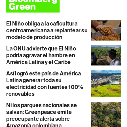
El Niño obliga a la caficultura
centroamericana a replantear su
modelo de producción
La ONU advierte que El Niño
podría agravar el hambre en
América Latina y el Caribe
Así logró este país de América
Latina generar toda su
electricidad con fuentes 100%
renovables
Ni los parques nacionales se
salvan: Greenpeace emite
preocupante alerta sobre
Amazonía colombiana