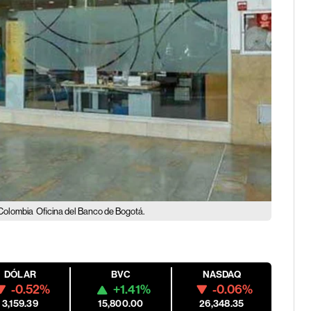
 Colombia
Oficina del Banco de Bogotá.
DÓLAR
BVC
NASDAQ
-0.52%
+1.41%
-0.06%
3,159.39
15,800.00
26,348.35