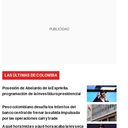
PUBLICIDAD
LAS ÚLTIMAS DE COLOMBIA
Posesión de Abelardo de la Espriella:
programación de la investidura presidencial
Peso colombiano desafía los intentos del
banco central de frenar la subida impulsada
por las operaciones carry trade
A qué hora inicia y a qué hora acaba la ley seca