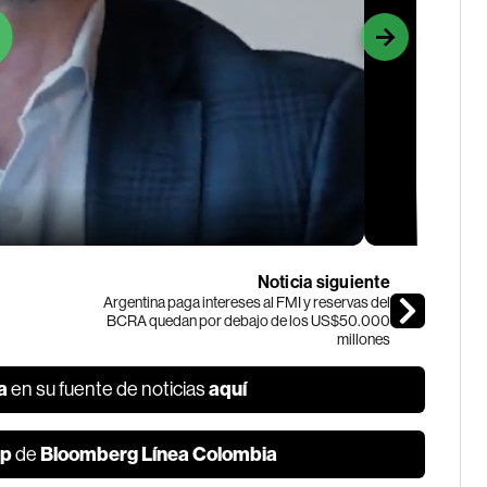
Noticia siguiente
Argentina paga intereses al FMI y reservas del
BCRA quedan por debajo de los US$50.000
millones
a
aquí
en su fuente de noticias
p
Bloomberg Línea Colombia
de