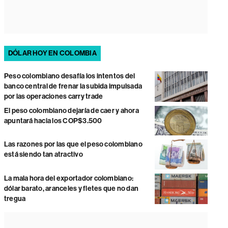
DÓLAR HOY EN COLOMBIA
Peso colombiano desafía los intentos del
banco central de frenar la subida impulsada
por las operaciones carry trade
El peso colombiano dejaría de caer y ahora
apuntará hacia los COP$3.500
Las razones por las que el peso colombiano
está siendo tan atractivo
La mala hora del exportador colombiano:
dólar barato, aranceles y fletes que no dan
tregua