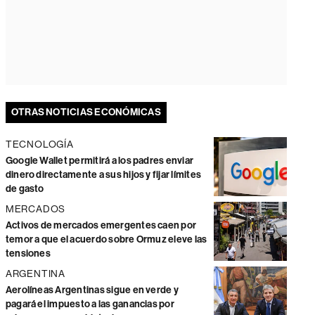
OTRAS NOTICIAS ECONÓMICAS
TECNOLOGÍA
Google Wallet permitirá a los padres enviar
dinero directamente a sus hijos y fijar límites
de gasto
MERCADOS
Activos de mercados emergentes caen por
temor a que el acuerdo sobre Ormuz eleve las
tensiones
ARGENTINA
Aerolíneas Argentinas sigue en verde y
pagará el impuesto a las ganancias por