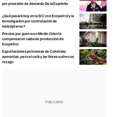
por posesión de Abelardo De la Espriella
¿Qué pasará hoy en la SIC con Ecopetrol y la
investigación por contratación de
helicópteros?
Precios por guerra en Medio Oriente
compensaron caída de producción de
Ecopetrol
Exportaciones petroleras de Colombia
aumentan, pero el café y las flores sufren un
rezago
PUBLICIDAD