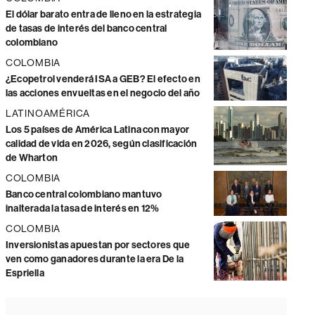
El dólar barato entra de lleno en la estrategia
de tasas de interés del banco central
colombiano
COLOMBIA
¿Ecopetrol venderá ISA a GEB? El efecto en
las acciones envueltas en el negocio del año
LATINOAMÉRICA
Los 5 países de América Latina con mayor
calidad de vida en 2026, según clasificación
de Wharton
COLOMBIA
Banco central colombiano mantuvo
inalterada la tasa de interés en 12%
COLOMBIA
Inversionistas apuestan por sectores que
ven como ganadores durante la era De la
Espriella