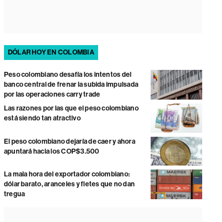
DÓLAR HOY EN COLOMBIA
Peso colombiano desafía los intentos del
banco central de frenar la subida impulsada
por las operaciones carry trade
Las razones por las que el peso colombiano
está siendo tan atractivo
El peso colombiano dejaría de caer y ahora
apuntará hacia los COP$3.500
La mala hora del exportador colombiano:
dólar barato, aranceles y fletes que no dan
tregua