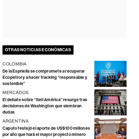
OTRAS NOTICIAS ECONÓMICAS
COLOMBIA
De la Espriella se compromete a recuperar
Ecopetrol y a hacer fracking “responsable y
sostenible”
MERCADOS
El debate sobre “Sell América” resurge tras
decisiones de Washington que siembran
dudas
ARGENTINA
Caputo festejó el aporte de US$100 millones
por año que hará el mayor proyecto minero