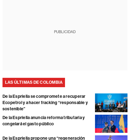
PUBLICIDAD
LAS ÚLTIMAS DE COLOMBIA
De la Espriella se compromete a recuperar
Ecopetrol y a hacer fracking “responsable y
sostenible”
De la Espriella anuncia reforma tributaria y
congelará el gasto público
De la Espriella propone una “regeneración