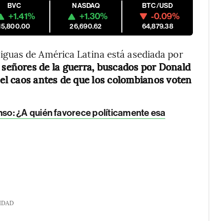
BVC
NASDAQ
BTC/USD
+1.41%
+1.30%
-0.09%
15,800.00
26,690.62
64,879.38
guas de América Latina está asediada por
s señores de la guerra, buscados por Donald
l caos antes de que los colombianos voten
so: ¿A quién favorece políticamente esa
IDAD