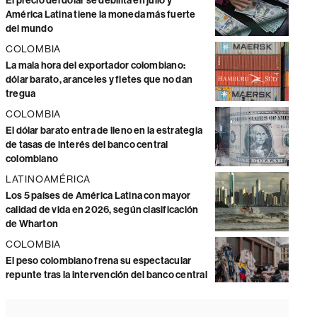
El precio del dólar se debilita en julio y
América Latina tiene la moneda más fuerte
del mundo
COLOMBIA
La mala hora del exportador colombiano:
dólar barato, aranceles y fletes que no dan
tregua
COLOMBIA
El dólar barato entra de lleno en la estrategia
de tasas de interés del banco central
colombiano
LATINOAMÉRICA
Los 5 países de América Latina con mayor
calidad de vida en 2026, según clasificación
de Wharton
COLOMBIA
El peso colombiano frena su espectacular
repunte tras la intervención del banco central