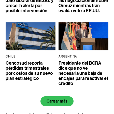
dato laboral de EE.UU. y
las negociaciones sobre
crece la alerta por
Ormuz mientras Irán
posible intervención
evalúa veto a EE.UU.
CHILE
ARGENTINA
Cencosud reporta
Presidente del BCRA
pérdidas trimestrales
dice que no ve
por costos de su nuevo
necesaria una baja de
plan estratégico
encajes para reactivar el
crédito
Cargar más