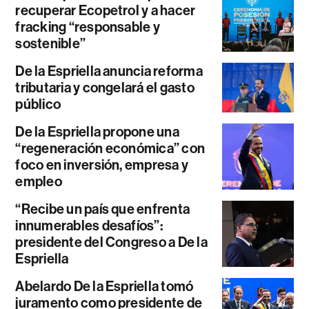
recuperar Ecopetrol y a hacer
fracking “responsable y
sostenible”
De la Espriella anuncia reforma
tributaria y congelará el gasto
público
De la Espriella propone una
“regeneración económica” con
foco en inversión, empresa y
empleo
“Recibe un país que enfrenta
innumerables desafíos”:
presidente del Congreso a De la
Espriella
Abelardo De la Espriella tomó
juramento como presidente de