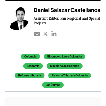
Daniel Salazar Castellanos
Assistant Editor, Pan Regional and Special
Projects
Temas de este artículo
Colombia
Bloomberg Línea Colombia
Economía
Ministerio de Hacienda
Reforma tributaria
Reforma Tributaria Colombia
Las Últimas