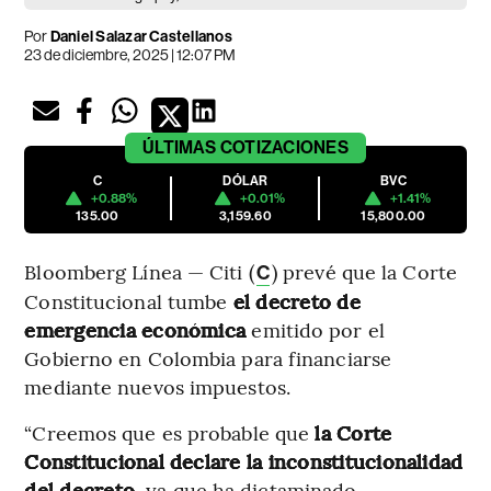
Por
Daniel Salazar Castellanos
23 de diciembre, 2025 | 12:07 PM
ÚLTIMAS
COTIZACIONES
C
DÓLAR
BVC
+0.88%
+0.01%
+1.41%
135.00
3,159.60
15,800.00
Bloomberg Línea — Citi (
) prevé que la Corte
C
Constitucional tumbe
el decreto de
emergencia económica
emitido por el
Gobierno en Colombia para financiarse
mediante nuevos impuestos.
“Creemos que es probable que
la Corte
Constitucional declare la inconstitucionalidad
del decreto
, ya que ha dictaminado