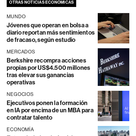
OTRAS NOTICIAS ECONÓMICAS
MUNDO
Jóvenes que operan en bolsa a
diario reportan más sentimientos
de fracaso, según estudio
MERCADOS
Berkshire recompra acciones
propias por US$4.500 millones
tras elevar sus ganancias
operativas
NEGOCIOS
Ejecutivos ponen la formación
en IA por encima de un MBA para
contratar talento
ECONOMÍA