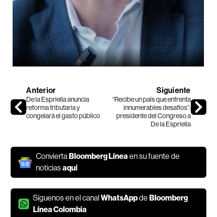
Anterior
Siguiente
De la Espriella anuncia
“Recibe un país que enfrenta
reforma tributaria y
innumerables desafíos”:
congelará el gasto público
presidente del Congreso a
De la Espriella
Convierta
Bloomberg Línea
en su fuente de
noticias
aquí
Síguenos en el canal
WhatsApp
de
Bloomberg
Línea Colombia