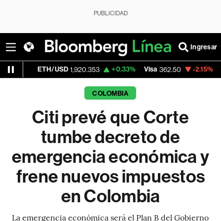
PUBLICIDAD
Ingresar
TH/USD
+0.33%
Visa
-2.15%
MercadoLibr
1,920.353
362.50
COLOMBIA
Citi prevé que Corte
tumbe decreto de
emergencia económica y
frene nuevos impuestos
en Colombia
La emergencia económica será el Plan B del Gobierno