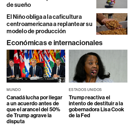
de sueño
El Niño obliga a la caficultura
centroamericana a replantear su
modelo de producción
Económicas e internacionales
MUNDO
ESTADOS UNIDOS
Canadá lucha por llegar
Trump reactiva el
a un acuerdo antes de
intento de destituir a la
que el arancel del 50%
gobernadora Lisa Cook
de Trump agrave la
de la Fed
disputa