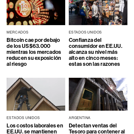
MERCADOS
ESTADOS UNIDOS
Bitcoin cae por debajo
Confianza del
de los US$63.000
consumidor en EE.UU.
mientras los mercados
alcanza su nivel más
reducen su exposición
alto en cinco meses:
al riesgo
estas son las razones
ESTADOS UNIDOS
ARGENTINA
Los costos laborales en
Detectan ventas del
EE.UU. se mantienen
Tesoro para contener al