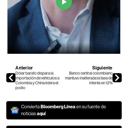
Anterior
Siguiente
Dólar barato dispara la
Banco central colombiano
importación de vehículos a
mantuvo inalterada la tasa de
Colombia y China lidera el
interés en 12%
podio
Convierta
Bloomberg Línea
en su fuente de
noticias
aquí