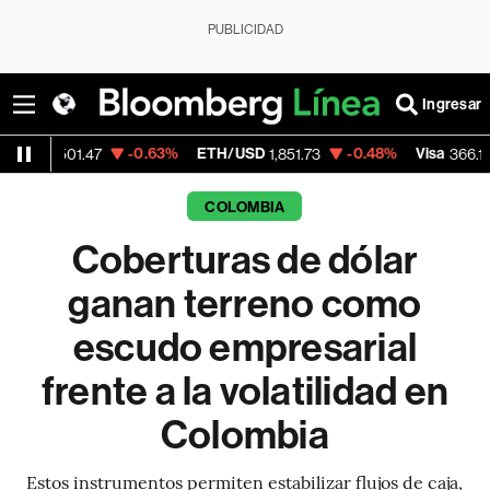
PUBLICIDAD
Ingresar
-0.63%
ETH/USD
-0.48%
Visa
-0.04
1.47
1,851.73
366.13
COLOMBIA
Coberturas de dólar
ganan terreno como
escudo empresarial
frente a la volatilidad en
Colombia
Estos instrumentos permiten estabilizar flujos de caja,