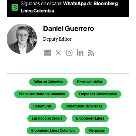
Síguenos en el canal
WhatsApp
de
Bloomberg
Línea Colombia
Daniel Guerrero
Deputy Editor
Temas de este artículo
Dólar en Colombia
Precio del dólar
Precio del dólar en Colombia
Empresas Colombianas
Coberturas
Coberturas Cambiarias
Las noticias del día
Bloomberg Línea
Bloomberg Línea Colombia
Negocios