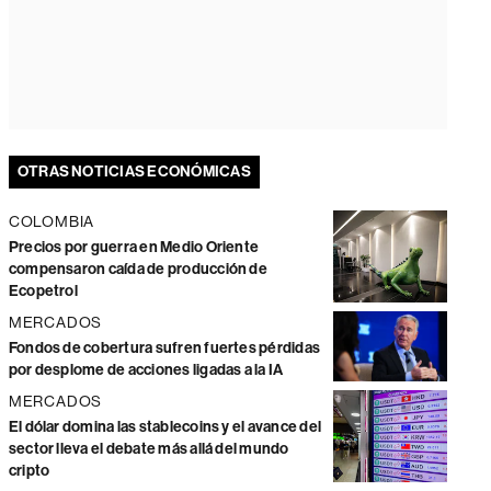
OTRAS NOTICIAS ECONÓMICAS
COLOMBIA
Precios por guerra en Medio Oriente
compensaron caída de producción de
Ecopetrol
MERCADOS
Fondos de cobertura sufren fuertes pérdidas
por desplome de acciones ligadas a la IA
MERCADOS
El dólar domina las stablecoins y el avance del
sector lleva el debate más allá del mundo
cripto