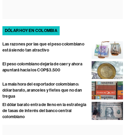
DÓLAR HOY EN COLOMBIA
Las razones por las que el peso colombiano
está siendo tan atractivo
El peso colombiano dejaría de caer y ahora
apuntará hacia los COP$3.500
La mala hora del exportador colombiano:
dólar barato, aranceles y fletes que no dan
tregua
El dólar barato entra de lleno en la estrategia
de tasas de interés del banco central
colombiano