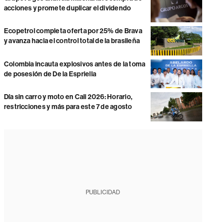
acciones y promete duplicar el dividendo
Ecopetrol completa oferta por 25% de Brava
y avanza hacia el control total de la brasileña
Colombia incauta explosivos antes de la toma
de posesión de De la Espriella
Día sin carro y moto en Cali 2026: Horario,
restricciones y más para este 7 de agosto
PUBLICIDAD