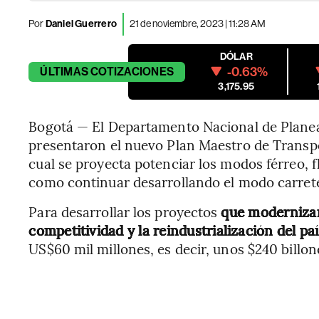
Por
Daniel Guerrero
21 de noviembre, 2023 | 11:28 AM
DÓLAR
-0.63%
ÚLTIMAS
COTIZACIONES
3,175.95
Bogotá — El Departamento Nacional de Planea
presentaron el nuevo Plan Maestro de Transpo
cual se proyecta potenciar los modos férreo, f
como continuar desarrollando el modo carreter
Para desarrollar los proyectos
que modernizar
competitividad y la reindustrialización del pa
US$60 mil millones, es decir, unos $240 billon