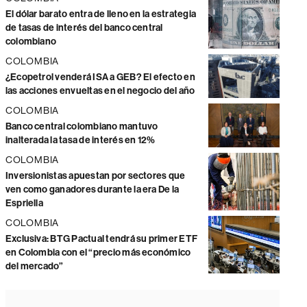
El dólar barato entra de lleno en la estrategia
de tasas de interés del banco central
colombiano
COLOMBIA
¿Ecopetrol venderá ISA a GEB? El efecto en
las acciones envueltas en el negocio del año
COLOMBIA
Banco central colombiano mantuvo
inalterada la tasa de interés en 12%
COLOMBIA
Inversionistas apuestan por sectores que
ven como ganadores durante la era De la
Espriella
COLOMBIA
Exclusiva: BTG Pactual tendrá su primer ETF
en Colombia con el “precio más económico
del mercado”