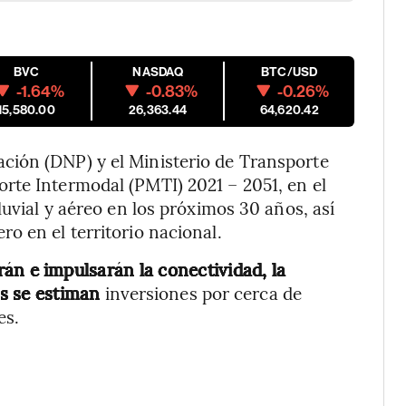
BVC
NASDAQ
BTC/USD
-1.64%
-0.83%
-0.26%
15,580.00
26,363.44
64,620.42
ción (DNP) y el Ministerio de Transporte
rte Intermodal (PMTI) 2021 – 2051, en el
luvial y aéreo en los próximos 30 años, así
o en el territorio nacional.
án e impulsarán la conectividad, la
ís se estiman
inversiones por cerca de
es.