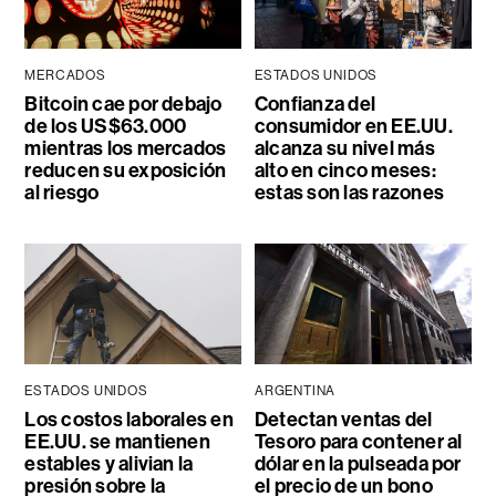
MERCADOS
ESTADOS UNIDOS
Bitcoin cae por debajo
Confianza del
de los US$63.000
consumidor en EE.UU.
mientras los mercados
alcanza su nivel más
reducen su exposición
alto en cinco meses:
al riesgo
estas son las razones
ESTADOS UNIDOS
ARGENTINA
Los costos laborales en
Detectan ventas del
EE.UU. se mantienen
Tesoro para contener al
estables y alivian la
dólar en la pulseada por
presión sobre la
el precio de un bono