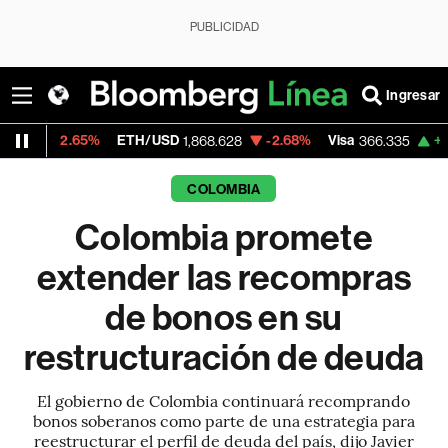
PUBLICIDAD
Ingresar
65%
ETH/USD
-2.68%
Visa
+0.02%
Mer
1,868.628
366.335
COLOMBIA
Colombia promete
extender las recompras
de bonos en su
restructuración de deuda
El gobierno de Colombia continuará recomprando
bonos soberanos como parte de una estrategia para
reestructurar el perfil de deuda del país, dijo Javier