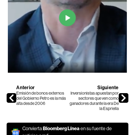
Anterior
Siguiente
Emisión de bonos externos
Inversionistas apuestan por
del Gobierno Petro es la más
sectores que ven como
alta desde 2006
ganadores durante la era De
la Espriella
Convierta
Bloomberg Línea
en su fuente de