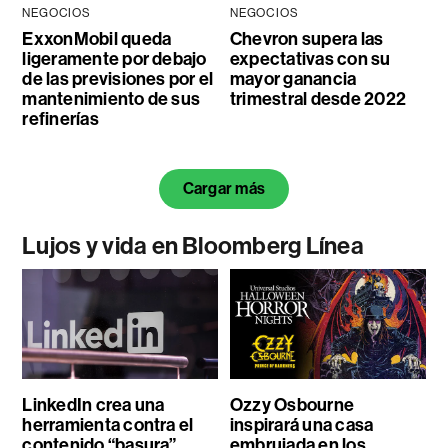
NEGOCIOS
NEGOCIOS
ExxonMobil queda
Chevron supera las
ligeramente por debajo
expectativas con su
de las previsiones por el
mayor ganancia
mantenimiento de sus
trimestral desde 2022
refinerías
Cargar más
Lujos y vida en Bloomberg Línea
LinkedIn crea una
Ozzy Osbourne
herramienta contra el
inspirará una casa
contenido “basura”
embrujada en los