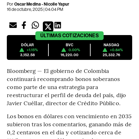
Por
Oscar Medina - Nicolle Yapur
16 de octubre, 2025 | 04:04 PM
ÚLTIMAS
COTIZACIONES
DÓLAR
BVC
NASDAQ
+1.15%
0.00%
+0.84%
3,152.58
16,220.00
25,332.76
Bloomberg — El gobierno de Colombia
continuará recomprando bonos soberanos
como parte de una estrategia para
reestructurar el perfil de deuda del país, dijo
Javier Cuéllar, director de Crédito Público.
Los bonos en dólares con vencimiento en 2035
subieron tras los comentarios, ganando más de
0,2 centavos en el día y cotizando cerca de