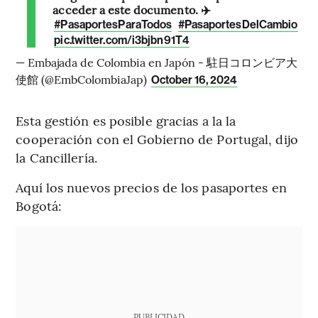
acceder a este documento. ✈️
#PasaportesParaTodos
#PasaportesDelCambio
pic.twitter.com/i3bjbn91T4
— Embajada de Colombia en Japón - 駐日コロンビア大
使館 (@EmbColombiaJap)
October 16, 2024
Esta gestión es posible gracias a la la
cooperación con el Gobierno de Portugal, dijo
la Cancillería.
Aquí los nuevos precios de los pasaportes en
Bogotá:
PUBLICIDAD