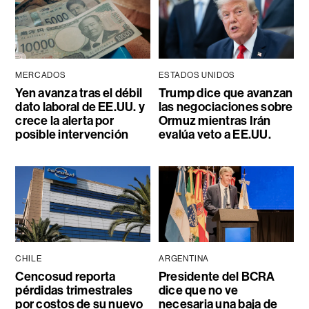
MERCADOS
ESTADOS UNIDOS
Yen avanza tras el débil
Trump dice que avanzan
dato laboral de EE.UU. y
las negociaciones sobre
crece la alerta por
Ormuz mientras Irán
posible intervención
evalúa veto a EE.UU.
CHILE
ARGENTINA
Cencosud reporta
Presidente del BCRA
pérdidas trimestrales
dice que no ve
por costos de su nuevo
necesaria una baja de