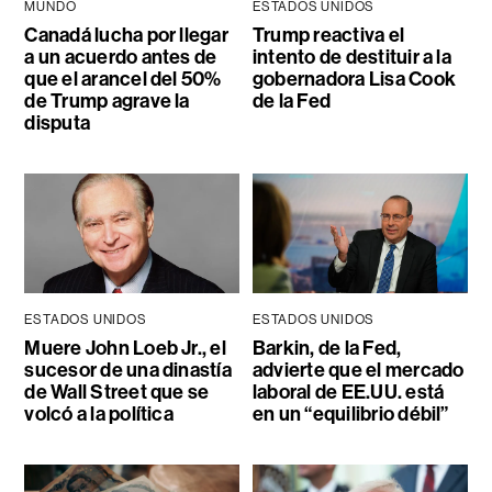
MUNDO
ESTADOS UNIDOS
Canadá lucha por llegar
Trump reactiva el
a un acuerdo antes de
intento de destituir a la
que el arancel del 50%
gobernadora Lisa Cook
de Trump agrave la
de la Fed
disputa
ESTADOS UNIDOS
ESTADOS UNIDOS
Muere John Loeb Jr., el
Barkin, de la Fed,
sucesor de una dinastía
advierte que el mercado
de Wall Street que se
laboral de EE.UU. está
volcó a la política
en un “equilibrio débil”