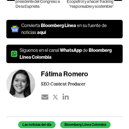
presidente del Congreso a
Ecopetrol y a hacer fracking
De la Espriella
“responsable y sostenible”
Convierta
Bloomberg Línea
en su fuente de
noticias
aquí
Síguenos en el canal
WhatsApp
de
Bloomberg
Línea Colombia
Fátima Romero
SEO Content Producer
Temas de este artículo
Las noticias del día
Bloomberg Línea Colombia