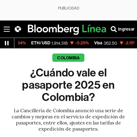
PUBLICIDAD
Ingresar
%
ETH/USD
-0.25%
Visa
-2.15%
MercadoLi
1,914.318
362.50
COLOMBIA
¿Cuándo vale el
pasaporte 2025 en
Colombia?
La Cancillería de Colombia anunció una serie de
cambios y mejoras en el servicio de expedición de
pasaportes, entre ellos, ajustes en las tarifas de
expedición de pasaportes.