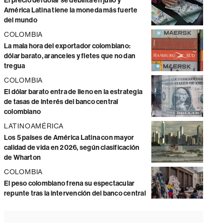
El precio del dólar se debilita en julio y
América Latina tiene la moneda más fuerte
del mundo
COLOMBIA
La mala hora del exportador colombiano:
dólar barato, aranceles y fletes que no dan
tregua
COLOMBIA
El dólar barato entra de lleno en la estrategia
de tasas de interés del banco central
colombiano
LATINOAMÉRICA
Los 5 países de América Latina con mayor
calidad de vida en 2026, según clasificación
de Wharton
COLOMBIA
El peso colombiano frena su espectacular
repunte tras la intervención del banco central