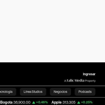
Ingresar
ecnología
Línea Studios
Negocios
Podcasts
900.00
Apple
313.305
USD COP
3,159.6
+0.46%
+0.25%
English