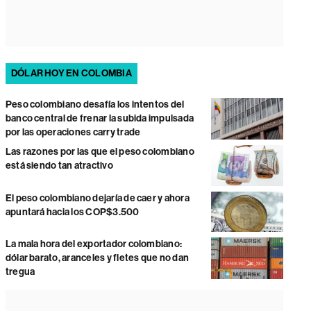
DÓLAR HOY EN COLOMBIA
Peso colombiano desafía los intentos del
banco central de frenar la subida impulsada
por las operaciones carry trade
Las razones por las que el peso colombiano
está siendo tan atractivo
El peso colombiano dejaría de caer y ahora
apuntará hacia los COP$3.500
La mala hora del exportador colombiano:
dólar barato, aranceles y fletes que no dan
tregua