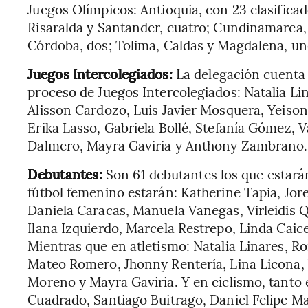
Juegos Olímpicos: Antioquia, con 23 clasificado
Risaralda y Santander, cuatro; Cundinamarca,
Córdoba, dos; Tolima, Caldas y Magdalena, un
Juegos Intercolegiados:
La delegación cuenta c
proceso de Juegos Intercolegiados: Natalia Li
Alisson Cardozo, Luis Javier Mosquera, Yeis
Erika Lasso, Gabriela Bollé, Stefanía Gómez, Va
Dalmero, Mayra Gaviria y Anthony Zambrano.
Debutantes:
Son 61 debutantes los que estará
fútbol femenino estarán: Katherine Tapia, Jore
Daniela Caracas, Manuela Vanegas, Virleidis 
Ilana Izquierdo, Marcela Restrepo, Linda Cai
Mientras que en atletismo: Natalia Linares, R
Mateo Romero, Jhonny Rentería, Lina Licona, 
Moreno y Mayra Gaviria. Y en ciclismo, tanto e
Cuadrado, Santiago Buitrago, Daniel Felipe Ma