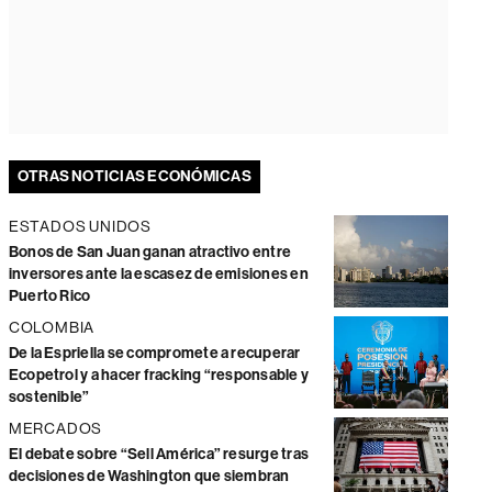
OTRAS NOTICIAS ECONÓMICAS
ESTADOS UNIDOS
Bonos de San Juan ganan atractivo entre
inversores ante la escasez de emisiones en
Puerto Rico
COLOMBIA
De la Espriella se compromete a recuperar
Ecopetrol y a hacer fracking “responsable y
sostenible”
MERCADOS
El debate sobre “Sell América” resurge tras
decisiones de Washington que siembran