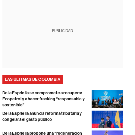
PUBLICIDAD
LAS ÚLTIMAS DE COLOMBIA
De la Espriella se compromete a recuperar
Ecopetrol y a hacer fracking “responsable y
sostenible”
De la Espriella anuncia reforma tributaria y
congelará el gasto público
De la Espriella propone una “regeneración