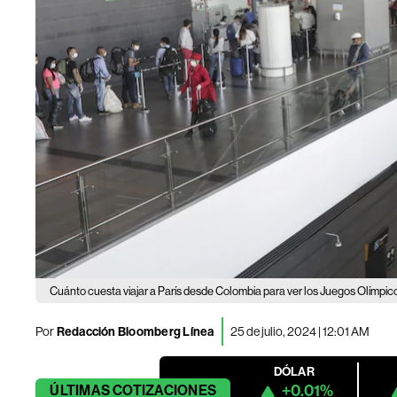
Cuánto cuesta viajar a París desde Colombia para ver los Juegos Olímpi
Por
Redacción Bloomberg Línea
25 de julio, 2024 | 12:01 AM
DÓLAR
+0.01%
ÚLTIMAS
COTIZACIONES