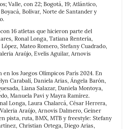
s; Valle, con 22; Bogotá, 19; Atlántico,
 Boyacá, Bolívar, Norte de Santander y
o.
on 16 atletas que hicieron parte del
nares, Ronal Longa, Tatiana Rentería,
on López, Mateo Romero, Stefany Cuadrado,
leria Araújo, Evelis Aguilar, Arnovis
n en los Juegos Olímpicos París 2024. En
lyn Carabalí, Daniela Arias, Ángela Barón,
Quesada, Liana Salazar, Daniela Montoya,
cedo, Manuela Pavi y Mayra Ramírez.
onal Longa, Laura Chalarcá, César Herrera,
Valeria Araújo, Arnovis Dalmero, Geiner
n pista, ruta, BMX, MTB y freestyle: Stefany
rtínez, Christian Ortega, Diego Arias,