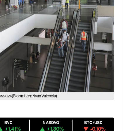
(Bloomberg/Ivan Valencia)
cos 2024
BVC
NASDAQ
BTC/USD
+1.41%
+1.30%
-0.10%