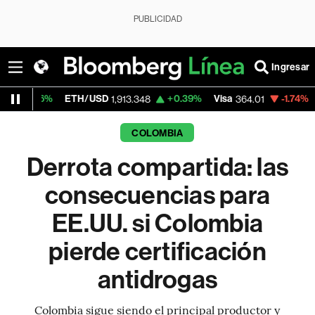
PUBLICIDAD
Ingresar
ETH/USD
+0.39%
Visa
-1.74%
MercadoLibr
1,913.348
364.01
COLOMBIA
Derrota compartida: las
consecuencias para
EE.UU. si Colombia
pierde certificación
antidrogas
Colombia sigue siendo el principal productor y