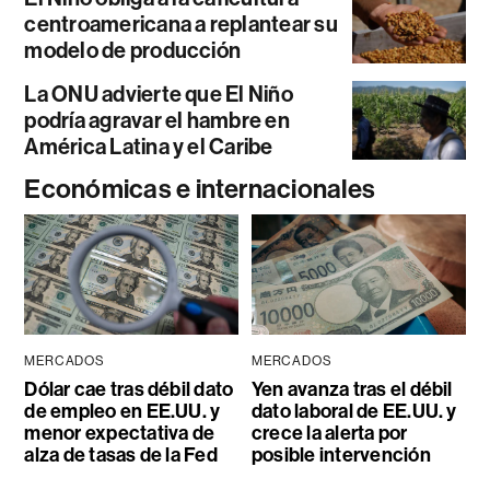
centroamericana a replantear su
modelo de producción
La ONU advierte que El Niño
podría agravar el hambre en
América Latina y el Caribe
Económicas e internacionales
MERCADOS
MERCADOS
Dólar cae tras débil dato
Yen avanza tras el débil
de empleo en EE.UU. y
dato laboral de EE.UU. y
menor expectativa de
crece la alerta por
alza de tasas de la Fed
posible intervención