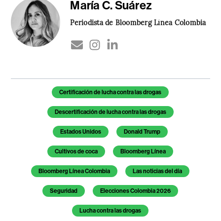
María C. Suárez
Periodista de Bloomberg Línea Colombia
Temas de este artículo
Certificación de lucha contra las drogas
Descertificación de lucha contra las drogas
Estados Unidos
Donald Trump
Cultivos de coca
Bloomberg Línea
Bloomberg Línea Colombia
Las noticias del día
Seguridad
Elecciones Colombia 2026
Lucha contra las drogas