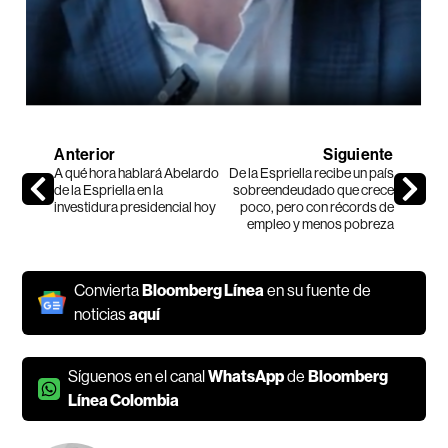
Anterior
Siguiente
A qué hora hablará Abelardo
De la Espriella recibe un país
de la Espriella en la
sobreendeudado que crece
investidura presidencial hoy
poco, pero con récords de
empleo y menos pobreza
Convierta
Bloomberg Línea
en su fuente de
noticias
aquí
Síguenos en el canal
WhatsApp
de
Bloomberg
Línea Colombia