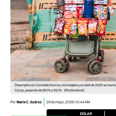
Desempleo en Colombia frenó su ciclo bajista y en abril de 2026 se mant
0,9 p.p., pasando de 58,1% a 59,1%.
(Shutterstock)
Por
María C. Suárez
29 de mayo, 2026 | 10:44 AM
DÓLAR