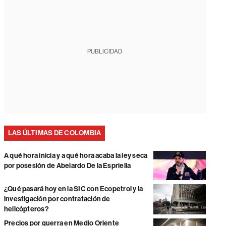
PUBLICIDAD
LAS ÚLTIMAS DE COLOMBIA
A qué hora inicia y a qué hora acaba la ley seca
por posesión de Abelardo De la Espriella
¿Qué pasará hoy en la SIC con Ecopetrol y la
investigación por contratación de
helicópteros?
Precios por guerra en Medio Oriente