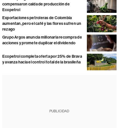
compensaron caída de producción de
Ecopetrol
Exportaciones petroleras de Colombia
aumentan, pero el café y las flores sufren un
rezago
Grupo Argos anuncia millonaria recompra de
acciones y promete duplicar el dividendo
Ecopetrol completa oferta por 25% de Brava
y avanza hacia el control total de la brasileña
PUBLICIDAD