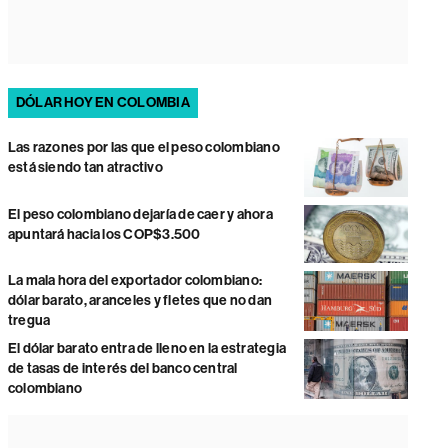
DÓLAR HOY EN COLOMBIA
Las razones por las que el peso colombiano
está siendo tan atractivo
El peso colombiano dejaría de caer y ahora
apuntará hacia los COP$3.500
La mala hora del exportador colombiano:
dólar barato, aranceles y fletes que no dan
tregua
El dólar barato entra de lleno en la estrategia
de tasas de interés del banco central
colombiano