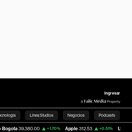
Ingresar
ecnología
Línea Studios
Negocios
Podcasts
00
Apple
312.53
USD COP
3,159.39
+1.70%
+0.51%
-0
English