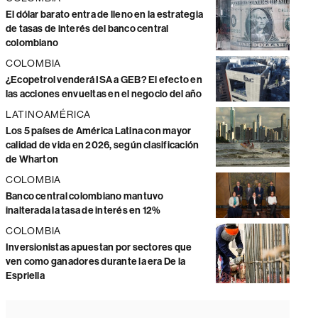
El dólar barato entra de lleno en la estrategia
de tasas de interés del banco central
colombiano
COLOMBIA
¿Ecopetrol venderá ISA a GEB? El efecto en
las acciones envueltas en el negocio del año
LATINOAMÉRICA
Los 5 países de América Latina con mayor
calidad de vida en 2026, según clasificación
de Wharton
COLOMBIA
Banco central colombiano mantuvo
inalterada la tasa de interés en 12%
COLOMBIA
Inversionistas apuestan por sectores que
ven como ganadores durante la era De la
Espriella