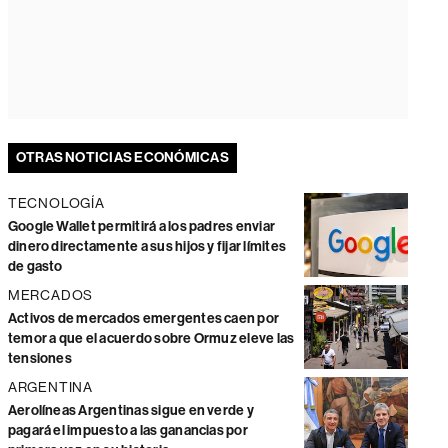
OTRAS NOTICIAS ECONÓMICAS
TECNOLOGÍA
Google Wallet permitirá a los padres enviar
dinero directamente a sus hijos y fijar límites
de gasto
MERCADOS
Activos de mercados emergentes caen por
temor a que el acuerdo sobre Ormuz eleve las
tensiones
ARGENTINA
Aerolíneas Argentinas sigue en verde y
pagará el impuesto a las ganancias por