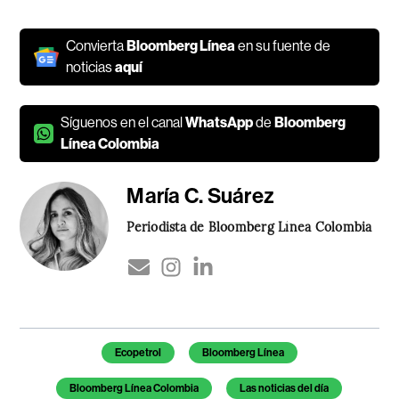
Convierta
Bloomberg Línea
en su fuente de
noticias
aquí
Síguenos en el canal
WhatsApp
de
Bloomberg
Línea Colombia
María C. Suárez
Periodista de Bloomberg Línea Colombia
Temas de este artículo
Ecopetrol
Bloomberg Línea
Bloomberg Línea Colombia
Las noticias del día