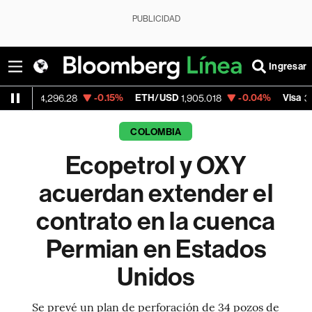
PUBLICIDAD
Ingresar
-0.15%
ETH/USD
-0.04%
Visa
+
,296.28
1,905.018
370.47
COLOMBIA
Ecopetrol y OXY
acuerdan extender el
contrato en la cuenca
Permian en Estados
Unidos
Se prevé un plan de perforación de 34 pozos de