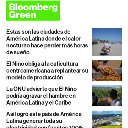
Estas son las ciudades de
América Latina donde el calor
nocturno hace perder más horas
de sueño
El Niño obliga a la caficultura
centroamericana a replantear su
modelo de producción
La ONU advierte que El Niño
podría agravar el hambre en
América Latina y el Caribe
Así logró este país de América
Latina generar toda su
electricidad con fuentes 100%