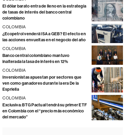
El dólar barato entra de lleno en la estrategia
de tasas de interés del banco central
colombiano
COLOMBIA
¿Ecopetrol venderá ISA a GEB? El efecto en
las acciones envueltas en el negocio del año
COLOMBIA
Banco central colombiano mantuvo
inalterada la tasa de interés en 12%
COLOMBIA
Inversionistas apuestan por sectores que
ven como ganadores durante la era De la
Espriella
COLOMBIA
Exclusiva: BTG Pactual tendrá su primer ETF
en Colombia con el “precio más económico
del mercado”