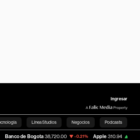
Ingresar
ecnología
Línea Studios
Negocios
Podcasts
e Bogota
38,720.00
Apple
310.94
USD 
-0.21%
+0.55%
English