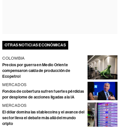
OTRAS NOTICIAS ECONÓMICAS
COLOMBIA
Precios por guerra en Medio Oriente
compensaron caída de producción de
Ecopetrol
MERCADOS
Fondos de cobertura sufren fuertes pérdidas
por desplome de acciones ligadas a la IA
MERCADOS
El dólar domina las stablecoins y el avance del
sector lleva el debate más allá del mundo
cripto