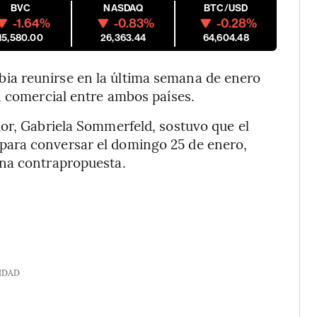
BVC
NASDAQ
BTC/USD
-1.64%
-0.83%
-0.28%
15,580.00
26,363.44
64,604.48
a reunirse en la última semana de enero
n comercial entre ambos países.
or, Gabriela Sommerfeld, sostuvo que el
ara conversar el domingo 25 de enero,
una contrapropuesta.
IDAD