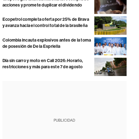
acciones y promete duplicar el dividendo
Ecopetrol completa oferta por 25% de Brava
y avanza hacia el control total de la brasileña
Colombia incauta explosivos antes de la toma
de posesión de De la Espriella
Día sin carro y moto en Cali 2026: Horario,
restricciones y más para este 7 de agosto
PUBLICIDAD