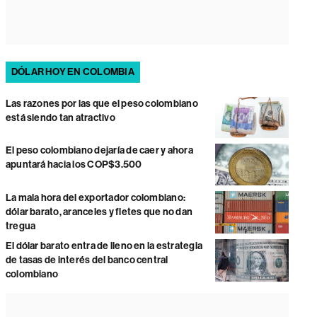
DÓLAR HOY EN COLOMBIA
Las razones por las que el peso colombiano
está siendo tan atractivo
El peso colombiano dejaría de caer y ahora
apuntará hacia los COP$3.500
La mala hora del exportador colombiano:
dólar barato, aranceles y fletes que no dan
tregua
El dólar barato entra de lleno en la estrategia
de tasas de interés del banco central
colombiano