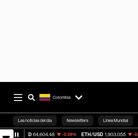
Colombia
Las noticias del día
Newsletters
Línea Mundial
USD
64,604.48
ETH/USD
1,903.055
Visa
-0.28%
-0.66%
Bloomberg 