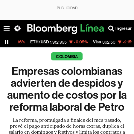
PUBLICIDAD
Ingresar
TH/USD
-0.05%
Visa
-2.15%
MercadoLibre
1,912.995
362.50
COLOMBIA
Empresas colombianas
advierten de despidos y
aumento de costos por la
reforma laboral de Petro
La reforma, promulgada a finales del mes pasado,
prevé el pago anticipado de horas extras, duplica el
salario en domingos y festivos y limita los contratos a