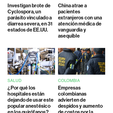
Investigan brote de
China atrae a
Cyclospora, un
pacientes
parásito vinculado a
extranjeros con una
diarrea severa, en 31
atención médica de
estados de EE.UU.
vanguardia y
asequible
SALUD
COLOMBIA
¿Por qué los
Empresas
hospitales están
colombianas
dejando de usar este
advierten de
popular anestésico
despidos y aumento
en los quirófanos?
de costos por la