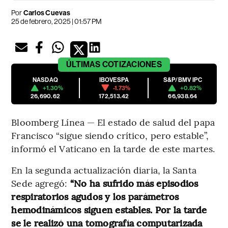
Por
Carlos Cuevas
25 de febrero, 2025 | 01:57 PM
ÚLTIMAS
COTIZACIONES
NASDAQ
IBOVESPA
S&P/BMV IPC
+1.30%
-1.73%
+0.82%
26,690.62
172,513.42
66,938.64
Bloomberg Línea — El estado de salud del papa
Francisco “sigue siendo crítico, pero estable”,
informó el Vaticano en la tarde de este martes.
En la segunda actualización diaria, la Santa
Sede agregó:
“No ha sufrido más episodios
respiratorios agudos y los parámetros
hemodinámicos siguen estables. Por la tarde
se le realizó una tomografía computarizada