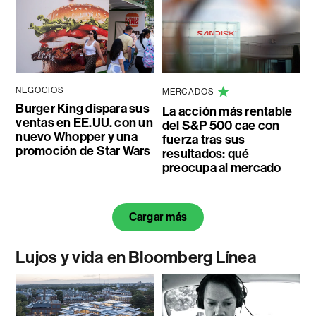
NEGOCIOS
MERCADOS
Burger King dispara sus
La acción más rentable
ventas en EE.UU. con un
del S&P 500 cae con
nuevo Whopper y una
fuerza tras sus
promoción de Star Wars
resultados: qué
preocupa al mercado
Cargar más
Lujos y vida en Bloomberg Línea