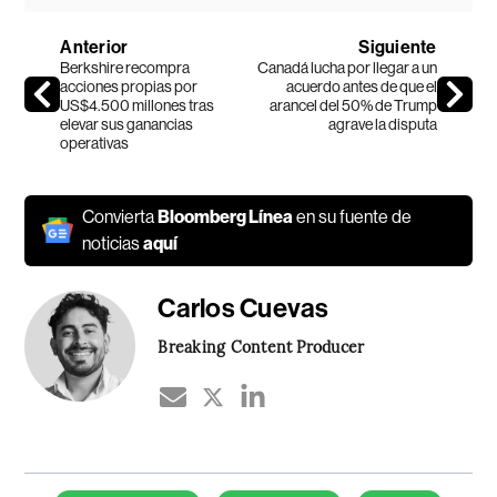
Anterior
Siguiente
Berkshire recompra
Canadá lucha por llegar a un
acciones propias por
acuerdo antes de que el
US$4.500 millones tras
arancel del 50% de Trump
elevar sus ganancias
agrave la disputa
operativas
Convierta
Bloomberg Línea
en su fuente de
noticias
aquí
Carlos Cuevas
Breaking Content Producer