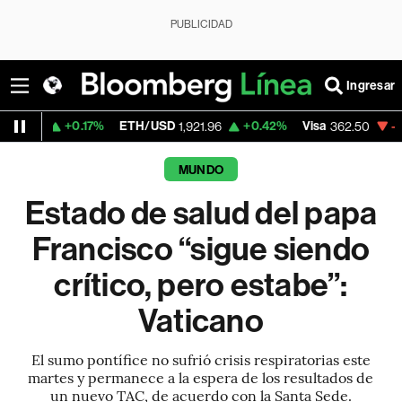
PUBLICIDAD
Ingresar
0.17%
ETH/USD
+0.42%
Visa
-2.15%
Merc
1,921.96
362.50
MUNDO
Estado de salud del papa
Francisco “sigue siendo
crítico, pero estabe”:
Vaticano
El sumo pontífice no sufrió crisis respiratorias este
martes y permanece a la espera de los resultados de
un nuevo TAC, de acuerdo con la Santa Sede.