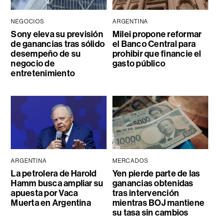
NEGOCIOS
ARGENTINA
Sony eleva su previsión
Milei propone reformar
de ganancias tras sólido
el Banco Central para
desempeño de su
prohibir que financie el
negocio de
gasto público
entretenimiento
ARGENTINA
MERCADOS
La petrolera de Harold
Yen pierde parte de las
Hamm busca ampliar su
ganancias obtenidas
apuesta por Vaca
tras intervención
Muerta en Argentina
mientras BOJ mantiene
su tasa sin cambios