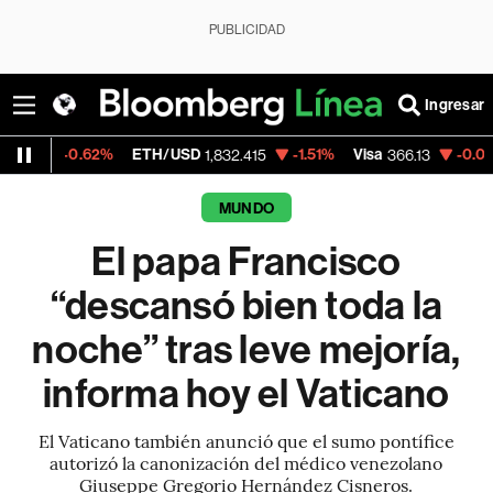
PUBLICIDAD
Ingresar
.62%
ETH/USD
-1.51%
Visa
-0.04%
Mercad
1,832.415
366.13
MUNDO
El papa Francisco
“descansó bien toda la
noche” tras leve mejoría,
informa hoy el Vaticano
El Vaticano también anunció que el sumo pontífice
autorizó la canonización del médico venezolano
Giuseppe Gregorio Hernández Cisneros.