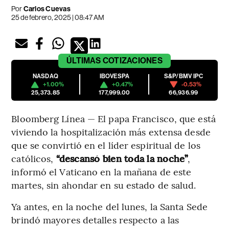
Por
Carlos Cuevas
25 de febrero, 2025 | 08:47 AM
ÚLTIMAS
COTIZACIONES
NASDAQ
IBOVESPA
S&P/BMV IPC
+1.00%
+0.47%
-0.53%
25,373.85
177,999.00
66,936.99
Bloomberg Línea — El papa Francisco, que está
viviendo la hospitalización más extensa desde
que se convirtió en el líder espiritual de los
católicos,
“descansó bien toda la noche”
,
informó el Vaticano en la mañana de este
martes, sin ahondar en su estado de salud.
Ya antes, en la noche del lunes, la Santa Sede
brindó mayores detalles respecto a las