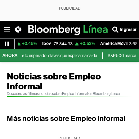
PUBLICIDAD
Ingresar
+0.45%
Ibov
+0.53%
América Móvil
+0.27
178,844.33
3.68
AHORA
 lo esperado: claves que explican la caída
S&P 500 marca un récord tra
Noticias sobre Empleo
Informal
Descubre las últimas noticias sobre Empleo Informal en Bloomberg Línea
Más noticias sobre Empleo Informal
PUBLICIDAD