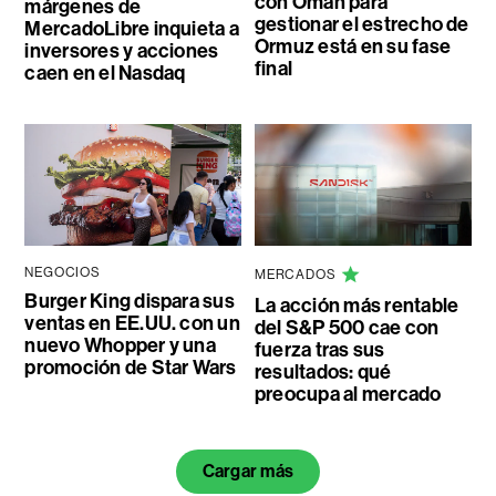
con Omán para
márgenes de
gestionar el estrecho de
MercadoLibre inquieta a
Ormuz está en su fase
inversores y acciones
final
caen en el Nasdaq
NEGOCIOS
MERCADOS
Burger King dispara sus
La acción más rentable
ventas en EE.UU. con un
del S&P 500 cae con
nuevo Whopper y una
fuerza tras sus
promoción de Star Wars
resultados: qué
preocupa al mercado
Cargar más