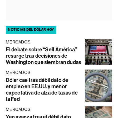
NOTICIAS DEL DÓLAR HOY
MERCADOS
El debate sobre “Sell América”
resurge tras decisiones de
Washington que siembran dudas
MERCADOS
Dólar cae tras débil dato de
empleo en EE.UU. y menor
expectativa de alza de tasas de
la Fed
MERCADOS
Yen avanza tras el débil dato