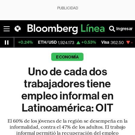
PUBLICIDAD
Ingresar
%
ETH/USD
+0.53%
Visa
-2.15%
Mercado
1,924.173
362.50
ECONOMÍA
Uno de cada dos
trabajadores tiene
empleo informal en
Latinoamérica: OIT
El 60% de los jóvenes de la región se desempeña en la
informalidad, contra el 47% de los adultos. El trabajo
informal permitió la recuperación del empleo