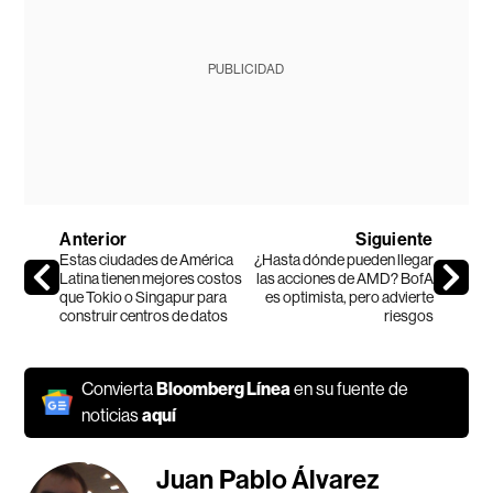
PUBLICIDAD
Anterior
Siguiente
Estas ciudades de América
¿Hasta dónde pueden llegar
Latina tienen mejores costos
las acciones de AMD? BofA
que Tokio o Singapur para
es optimista, pero advierte
construir centros de datos
riesgos
Convierta
Bloomberg Línea
en su fuente de
noticias
aquí
Juan Pablo Álvarez