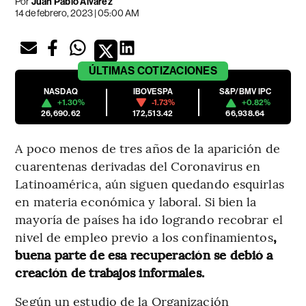
Por
Juan Pablo Álvarez
14 de febrero, 2023 | 05:00 AM
ÚLTIMAS
COTIZACIONES
NASDAQ
IBOVESPA
S&P/BMV IPC
+1.30%
-1.73%
+0.82%
26,690.62
172,513.42
66,938.64
A poco menos de tres años de la aparición de
cuarentenas derivadas del Coronavirus en
Latinoamérica, aún siguen quedando esquirlas
en materia económica y laboral. Si bien la
mayoría de países ha ido logrando recobrar el
nivel de empleo previo a los confinamientos
,
buena parte de esa recuperación se debió a
creación de trabajos informales.
Según un estudio de la Organización