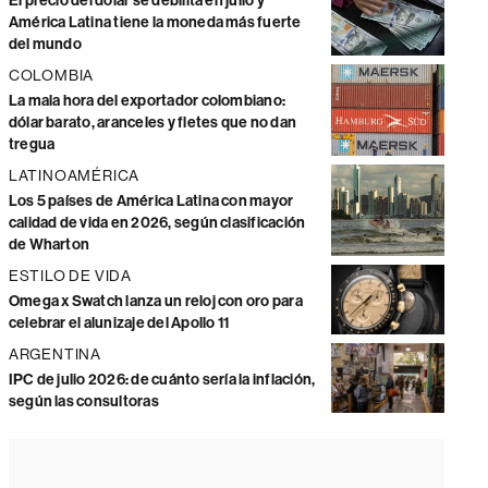
El precio del dólar se debilita en julio y
América Latina tiene la moneda más fuerte
del mundo
COLOMBIA
La mala hora del exportador colombiano:
dólar barato, aranceles y fletes que no dan
tregua
LATINOAMÉRICA
Los 5 países de América Latina con mayor
calidad de vida en 2026, según clasificación
de Wharton
ESTILO DE VIDA
Omega x Swatch lanza un reloj con oro para
celebrar el alunizaje del Apollo 11
ARGENTINA
IPC de julio 2026: de cuánto sería la inflación,
según las consultoras