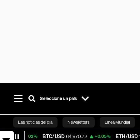
Seleccione un país
Las noticias del día
Newsletters
Línea Mundial
BTC/USD
64,970.72
ETH/USD
1,915.923
+0.02%
+0.05%
Bloomberg 