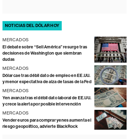
NOTICIAS DEL DÓLAR HOY
MERCADOS
El debate sobre “Sell América” resurge tras
decisiones de Washington que siembran
dudas
MERCADOS
Dólar cae tras débil dato de empleo en EE.UU.
y menor expectativa de alza de tasas de la Fed
MERCADOS
Yen avanza tras el débil dato laboral de EE.UU.
y crece la alerta por posible intervención
MERCADOS
Vender euros para comprar yenes aumenta el
riesgo geopolítico, advierte BlackRock