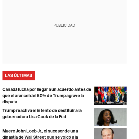
PUBLICIDAD
LAS ÚLTIMAS
Canadá lucha por llegar a un acuerdo antes de
que el arancel del 50% de Trump agrave la
disputa
Trump reactiva el intento de destituir a la
gobernadora Lisa Cook de la Fed
Muere John Loeb Jr., el sucesor de una
dinastía de Wall Street que se volcó a la