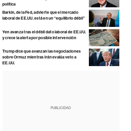
política
Barkin, de la Fed, advierte que el mercado
laboral de EE.UU. está en un “equilibrio débil”
Yen avanza tras el débil dato laboral de EE.UU.
y crece la alerta por posible intervención
Trump dice que avanzan las negociaciones
sobre Ormuz mientras Irán evalúa veto a
EE.UU.
PUBLICIDAD