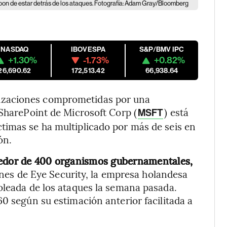
oon de estar detrás de los ataques. Fotografía: Adam Gray/Bloomberg
NASDAQ
IBOVESPA
S&P/BMV IPC
+1.30%
-1.73%
+0.82%
26,690.62
172,513.42
66,938.64
izaciones comprometidas por una
 SharePoint de Microsoft Corp (
) está
MSFT
timas se ha multiplicado por más de seis en
ón.
ededor de 400 organismos gubernamentales,
nes de Eye Security, la empresa holandesa
oleada de los ataques la semana pasada.
0 según su estimación anterior facilitada a