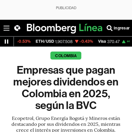
PUBLICIDAD
Ingresar
.53%
ETH/USD
-0.43%
Visa
+0.52%
Merc
1,907.508
370.47
COLOMBIA
Empresas que pagan
mejores dividendos en
Colombia en 2025,
según la BVC
Ecopetrol, Grupo Energía Bogotá y Mineros están
destacando por sus dividendos en 2025, mientras
crece el interés por inversiones en Colombia.