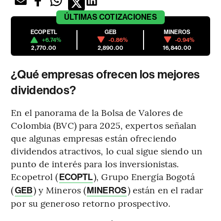
ÚLTIMAS
COTIZACIONES
ECOPETL
GEB
MINEROS
+6.74%
-0.86%
-0.94%
2,770.00
2,890.00
16,840.00
¿Qué empresas ofrecen los mejores
dividendos?
En el panorama de la Bolsa de Valores de
Colombia (BVC) para 2025, expertos señalan
que algunas empresas están ofreciendo
dividendos atractivos, lo cual sigue siendo un
punto de interés para los inversionistas.
Ecopetrol (
), Grupo Energía Bogotá
ECOPTL
(
) y Mineros (
) están en el radar
GEB
MINEROS
por su generoso retorno prospectivo.