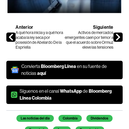
Anterior
Siguiente
A qué hora inicia y a qué hora
Activos de mercados
acaba la ley seca por
emergentes caen por temor a
posesión de Abelardo De la
que el acuerdo sobre Ormuz
Espriella
eleve las tensiones
Convierta
Bloomberg Línea
en su fuente de
noticias
aquí
Síguenos en el canal
WhatsApp
de
Bloomberg
Línea Colombia
Temas de este artículo
Las noticias del día
Colombia
Dividendos